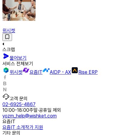
위시켓
스크랩
물어보기
서비스 전체보기
위시켓
요즘IT
AIDP - AX
Rise ERP
고객 문의
02-6925-4867
10:00-18:00
주말·공휴일 제외
yozm_help@wishket.com
요즘IT
요즘IT 소개
작가 지원
기타 문의