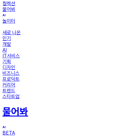
컬렉션
물어봐
놀이터
새로 나온
인기
개발
AI
IT서비스
기획
디자인
비즈니스
프로덕트
커리어
트렌드
스타트업
물어봐
BETA