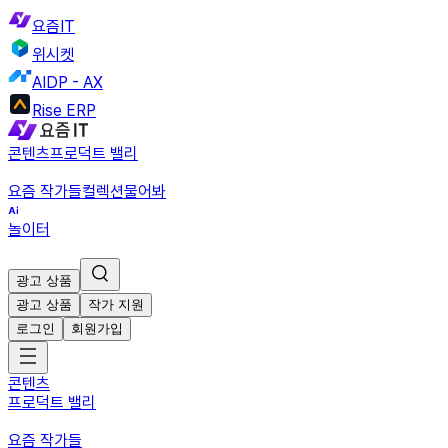
요즘IT
위시켓
AIDP - AX
Rise ERP
콘텐츠
프로덕트 밸리
요즘 작가들
컬렉션
물어봐
놀이터
광고 상품
광고 상품
작가 지원
로그인
회원가입
콘텐츠
프로덕트 밸리
요즘 작가들