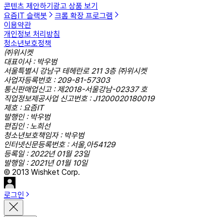
콘텐츠 제안하기
광고 상품 보기
요즘IT 슬랙봇
크롬 확장 프로그램
이용약관
개인정보 처리방침
청소년보호정책
㈜위시켓
대표이사 : 박우범
서울특별시 강남구 테헤란로 211 3층 ㈜위시켓
사업자등록번호 : 209-81-57303
통신판매업신고 : 제2018-서울강남-02337 호
직업정보제공사업 신고번호 : J1200020180019
제호 : 요즘IT
발행인 : 박우범
편집인 : 노희선
청소년보호책임자 : 박우범
인터넷신문등록번호 : 서울,아54129
등록일 : 2022년 01월 23일
발행일 : 2021년 01월 10일
© 2013 Wishket Corp.
로그인