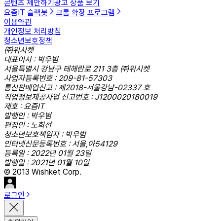
콘텐츠 제안하기
광고 상품 보기
요즘IT 슬랙봇
크롬 확장 프로그램
이용약관
개인정보 처리방침
청소년보호정책
㈜위시켓
대표이사 : 박우범
서울특별시 강남구 테헤란로 211 3층 ㈜위시켓
사업자등록번호 : 209-81-57303
통신판매업신고 : 제2018-서울강남-02337 호
직업정보제공사업 신고번호 : J1200020180019
제호 : 요즘IT
발행인 : 박우범
편집인 : 노희선
청소년보호책임자 : 박우범
인터넷신문등록번호 : 서울,아54129
등록일 : 2022년 01월 23일
발행일 : 2021년 01월 10일
© 2013 Wishket Corp.
로그인