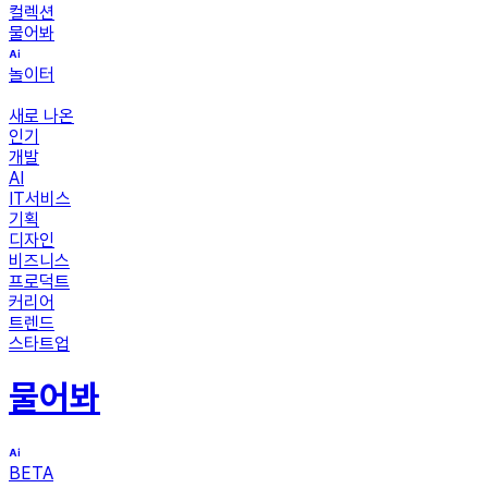
컬렉션
물어봐
놀이터
새로 나온
인기
개발
AI
IT서비스
기획
디자인
비즈니스
프로덕트
커리어
트렌드
스타트업
물어봐
BETA