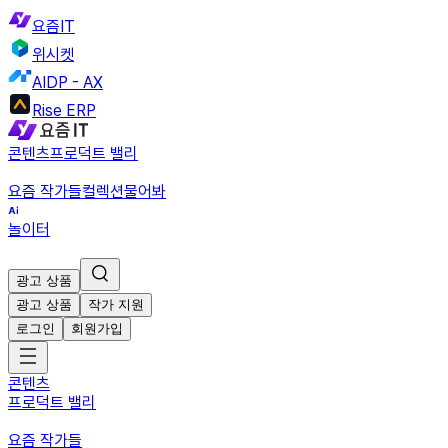
요즘IT
위시켓
AIDP - AX
Rise ERP
콘텐츠
프로덕트 밸리
요즘 작가들
컬렉션
물어봐
놀이터
광고 상품
광고 상품
작가 지원
로그인
회원가입
콘텐츠
프로덕트 밸리
요즘 작가들