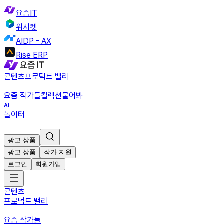
요즘IT
위시켓
AIDP - AX
Rise ERP
콘텐츠
프로덕트 밸리
요즘 작가들
컬렉션
물어봐
놀이터
광고 상품
광고 상품
작가 지원
로그인
회원가입
콘텐츠
프로덕트 밸리
요즘 작가들