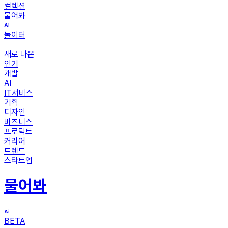
컬렉션
물어봐
놀이터
새로 나온
인기
개발
AI
IT서비스
기획
디자인
비즈니스
프로덕트
커리어
트렌드
스타트업
물어봐
BETA