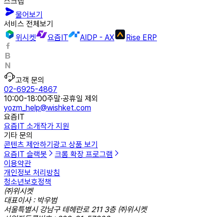
스크랩
물어보기
서비스 전체보기
위시켓
요즘IT
AIDP - AX
Rise ERP
고객 문의
02-6925-4867
10:00-18:00
주말·공휴일 제외
yozm_help@wishket.com
요즘IT
요즘IT 소개
작가 지원
기타 문의
콘텐츠 제안하기
광고 상품 보기
요즘IT 슬랙봇
크롬 확장 프로그램
이용약관
개인정보 처리방침
청소년보호정책
㈜위시켓
대표이사 : 박우범
서울특별시 강남구 테헤란로 211 3층 ㈜위시켓