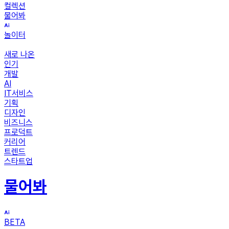
컬렉션
물어봐
놀이터
새로 나온
인기
개발
AI
IT서비스
기획
디자인
비즈니스
프로덕트
커리어
트렌드
스타트업
물어봐
BETA