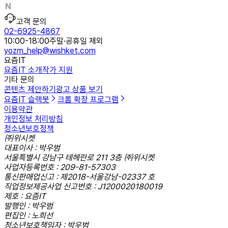
고객 문의
02-6925-4867
10:00-18:00
주말·공휴일 제외
yozm_help@wishket.com
요즘IT
요즘IT 소개
작가 지원
기타 문의
콘텐츠 제안하기
광고 상품 보기
요즘IT 슬랙봇
크롬 확장 프로그램
이용약관
개인정보 처리방침
청소년보호정책
㈜위시켓
대표이사 : 박우범
서울특별시 강남구 테헤란로 211 3층 ㈜위시켓
사업자등록번호 : 209-81-57303
통신판매업신고 : 제2018-서울강남-02337 호
직업정보제공사업 신고번호 : J1200020180019
제호 : 요즘IT
발행인 : 박우범
편집인 : 노희선
청소년보호책임자 : 박우범