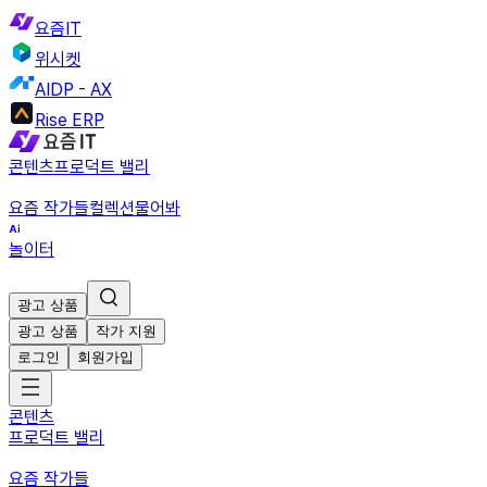
요즘IT
위시켓
AIDP - AX
Rise ERP
콘텐츠
프로덕트 밸리
요즘 작가들
컬렉션
물어봐
놀이터
광고 상품
광고 상품
작가 지원
로그인
회원가입
콘텐츠
프로덕트 밸리
요즘 작가들