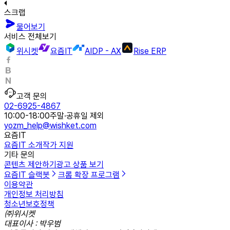
스크랩
물어보기
서비스 전체보기
위시켓
요즘IT
AIDP - AX
Rise ERP
고객 문의
02-6925-4867
10:00-18:00
주말·공휴일 제외
yozm_help@wishket.com
요즘IT
요즘IT 소개
작가 지원
기타 문의
콘텐츠 제안하기
광고 상품 보기
요즘IT 슬랙봇
크롬 확장 프로그램
이용약관
개인정보 처리방침
청소년보호정책
㈜위시켓
대표이사 : 박우범