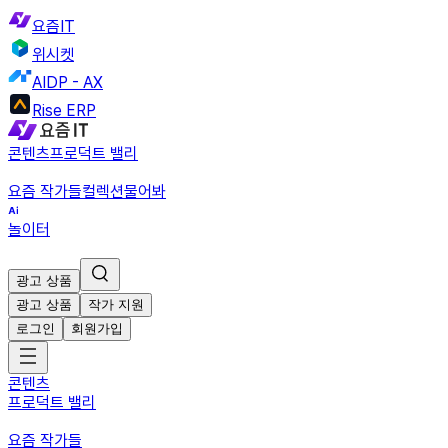
요즘IT
위시켓
AIDP - AX
Rise ERP
콘텐츠
프로덕트 밸리
요즘 작가들
컬렉션
물어봐
놀이터
광고 상품
광고 상품
작가 지원
로그인
회원가입
콘텐츠
프로덕트 밸리
요즘 작가들