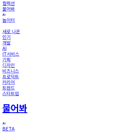
컬렉션
물어봐
놀이터
새로 나온
인기
개발
AI
IT서비스
기획
디자인
비즈니스
프로덕트
커리어
트렌드
스타트업
물어봐
BETA