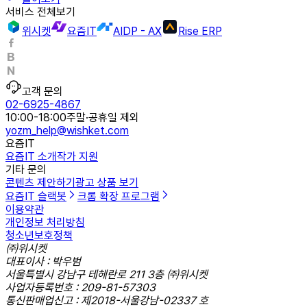
서비스 전체보기
위시켓
요즘IT
AIDP - AX
Rise ERP
고객 문의
02-6925-4867
10:00-18:00
주말·공휴일 제외
yozm_help@wishket.com
요즘IT
요즘IT 소개
작가 지원
기타 문의
콘텐츠 제안하기
광고 상품 보기
요즘IT 슬랙봇
크롬 확장 프로그램
이용약관
개인정보 처리방침
청소년보호정책
㈜위시켓
대표이사 : 박우범
서울특별시 강남구 테헤란로 211 3층 ㈜위시켓
사업자등록번호 : 209-81-57303
통신판매업신고 : 제2018-서울강남-02337 호