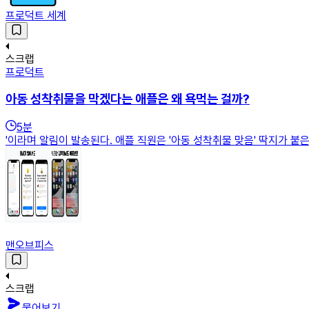
프로덕트 세계
스크랩
프로덕트
아동 성착취물을 막겠다는 애플은 왜 욕먹는 걸까?
5
분
'이라며 알림이 발송된다. 애플 직원은 '아동 성착취물 맞음' 딱지가 붙은 사진을 
맨오브피스
스크랩
물어보기