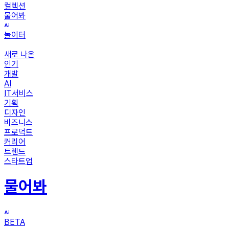
컬렉션
물어봐
놀이터
새로 나온
인기
개발
AI
IT서비스
기획
디자인
비즈니스
프로덕트
커리어
트렌드
스타트업
물어봐
BETA