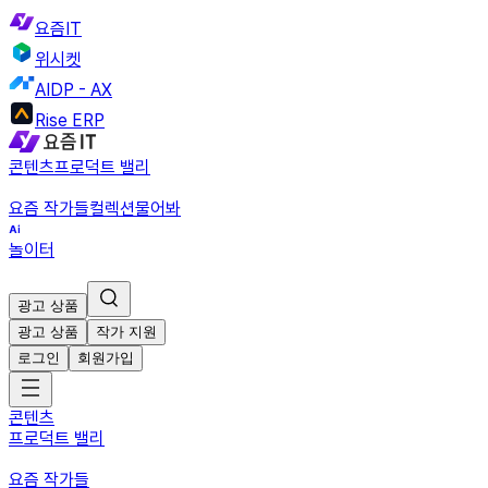
요즘IT
위시켓
AIDP - AX
Rise ERP
콘텐츠
프로덕트 밸리
요즘 작가들
컬렉션
물어봐
놀이터
광고 상품
광고 상품
작가 지원
로그인
회원가입
콘텐츠
프로덕트 밸리
요즘 작가들