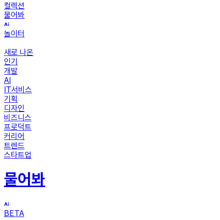
컬렉션
물어봐
놀이터
새로 나온
인기
개발
AI
IT서비스
기획
디자인
비즈니스
프로덕트
커리어
트렌드
스타트업
물어봐
BETA