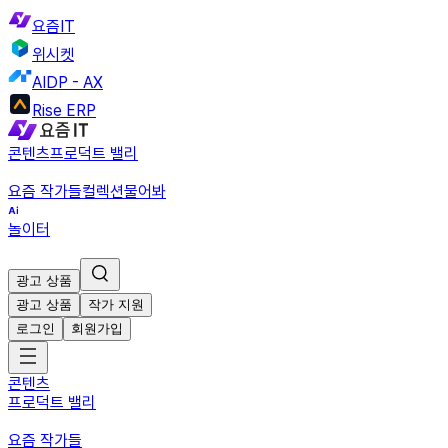
요즘IT
위시켓
AIDP - AX
Rise ERP
콘텐츠
프로덕트 밸리
요즘 작가들
컬렉션
물어봐
놀이터
광고 상품
광고 상품
작가 지원
로그인
회원가입
콘텐츠
프로덕트 밸리
요즘 작가들