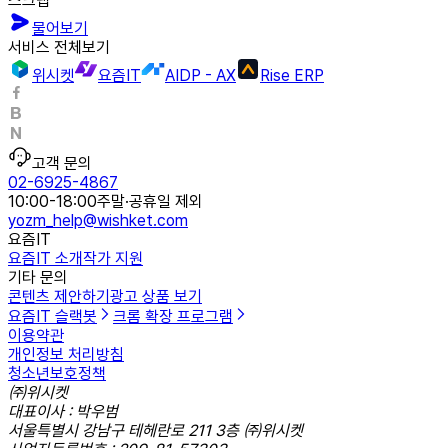
스크랩
물어보기
서비스 전체보기
위시켓
요즘IT
AIDP - AX
Rise ERP
고객 문의
02-6925-4867
10:00-18:00
주말·공휴일 제외
yozm_help@wishket.com
요즘IT
요즘IT 소개
작가 지원
기타 문의
콘텐츠 제안하기
광고 상품 보기
요즘IT 슬랙봇
크롬 확장 프로그램
이용약관
개인정보 처리방침
청소년보호정책
㈜위시켓
대표이사 : 박우범
서울특별시 강남구 테헤란로 211 3층 ㈜위시켓