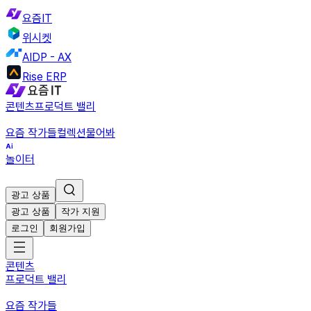
요즘IT
위시켓
AIDP - AX
Rise ERP
콘텐츠
프로덕트 밸리
요즘 작가들
컬렉션
물어봐
놀이터
광고 상품
광고 상품
작가 지원
로그인
회원가입
콘텐츠
프로덕트 밸리
요즘 작가들