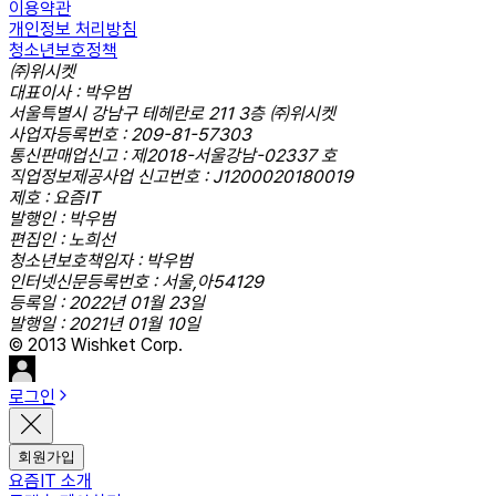
이용약관
개인정보 처리방침
청소년보호정책
㈜위시켓
대표이사 : 박우범
서울특별시 강남구 테헤란로 211 3층 ㈜위시켓
사업자등록번호 : 209-81-57303
통신판매업신고 : 제2018-서울강남-02337 호
직업정보제공사업 신고번호 : J1200020180019
제호 : 요즘IT
발행인 : 박우범
편집인 : 노희선
청소년보호책임자 : 박우범
인터넷신문등록번호 : 서울,아54129
등록일 : 2022년 01월 23일
발행일 : 2021년 01월 10일
© 2013 Wishket Corp.
로그인
회원가입
요즘IT 소개