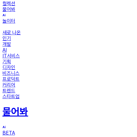
컬렉션
물어봐
놀이터
새로 나온
인기
개발
AI
IT서비스
기획
디자인
비즈니스
프로덕트
커리어
트렌드
스타트업
물어봐
BETA