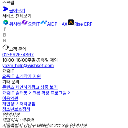
스크랩
물어보기
서비스 전체보기
위시켓
요즘IT
AIDP - AX
Rise ERP
고객 문의
02-6925-4867
10:00-18:00
주말·공휴일 제외
yozm_help@wishket.com
요즘IT
요즘IT 소개
작가 지원
기타 문의
콘텐츠 제안하기
광고 상품 보기
요즘IT 슬랙봇
크롬 확장 프로그램
이용약관
개인정보 처리방침
청소년보호정책
㈜위시켓
대표이사 : 박우범
서울특별시 강남구 테헤란로 211 3층 ㈜위시켓