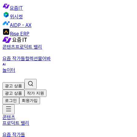
요즘IT
위시켓
AIDP - AX
Rise ERP
콘텐츠
프로덕트 밸리
요즘 작가들
컬렉션
물어봐
놀이터
광고 상품
광고 상품
작가 지원
로그인
회원가입
콘텐츠
프로덕트 밸리
요즘 작가들