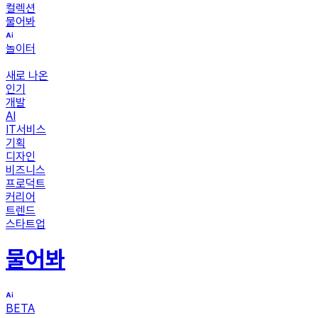
컬렉션
물어봐
놀이터
새로 나온
인기
개발
AI
IT서비스
기획
디자인
비즈니스
프로덕트
커리어
트렌드
스타트업
물어봐
BETA