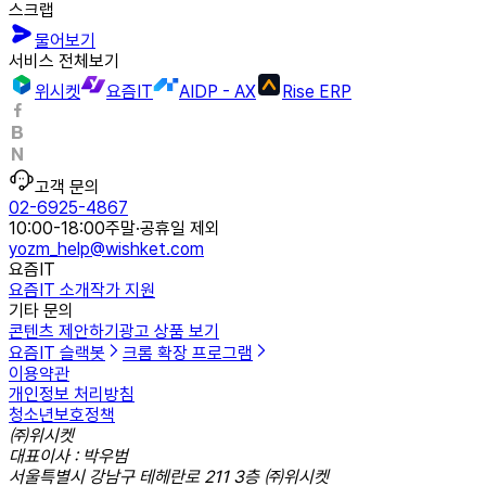
스크랩
물어보기
서비스 전체보기
위시켓
요즘IT
AIDP - AX
Rise ERP
고객 문의
02-6925-4867
10:00-18:00
주말·공휴일 제외
yozm_help@wishket.com
요즘IT
요즘IT 소개
작가 지원
기타 문의
콘텐츠 제안하기
광고 상품 보기
요즘IT 슬랙봇
크롬 확장 프로그램
이용약관
개인정보 처리방침
청소년보호정책
㈜위시켓
대표이사 : 박우범
서울특별시 강남구 테헤란로 211 3층 ㈜위시켓