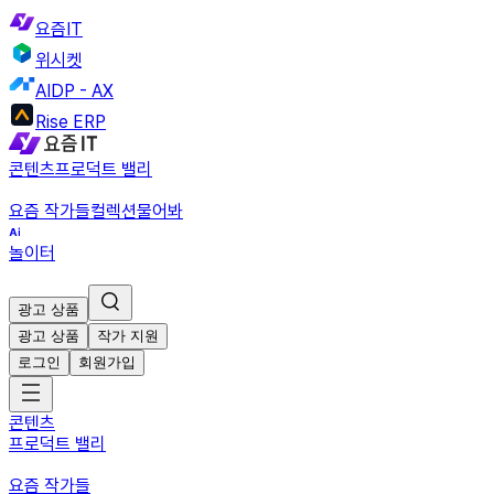
요즘IT
위시켓
AIDP - AX
Rise ERP
콘텐츠
프로덕트 밸리
요즘 작가들
컬렉션
물어봐
놀이터
광고 상품
광고 상품
작가 지원
로그인
회원가입
콘텐츠
프로덕트 밸리
요즘 작가들