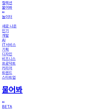
컬렉션
물어봐
놀이터
새로 나온
인기
개발
AI
IT서비스
기획
디자인
비즈니스
프로덕트
커리어
트렌드
스타트업
물어봐
BETA