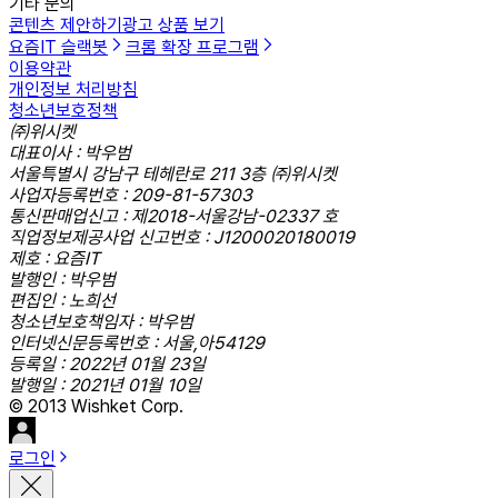
기타 문의
콘텐츠 제안하기
광고 상품 보기
요즘IT 슬랙봇
크롬 확장 프로그램
이용약관
개인정보 처리방침
청소년보호정책
㈜위시켓
대표이사 : 박우범
서울특별시 강남구 테헤란로 211 3층 ㈜위시켓
사업자등록번호 : 209-81-57303
통신판매업신고 : 제2018-서울강남-02337 호
직업정보제공사업 신고번호 : J1200020180019
제호 : 요즘IT
발행인 : 박우범
편집인 : 노희선
청소년보호책임자 : 박우범
인터넷신문등록번호 : 서울,아54129
등록일 : 2022년 01월 23일
발행일 : 2021년 01월 10일
© 2013 Wishket Corp.
로그인