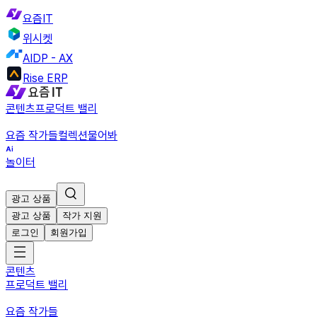
요즘IT
위시켓
AIDP - AX
Rise ERP
콘텐츠
프로덕트 밸리
요즘 작가들
컬렉션
물어봐
놀이터
광고 상품
광고 상품
작가 지원
로그인
회원가입
콘텐츠
프로덕트 밸리
요즘 작가들