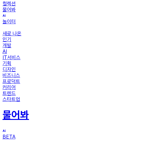
컬렉션
물어봐
놀이터
새로 나온
인기
개발
AI
IT서비스
기획
디자인
비즈니스
프로덕트
커리어
트렌드
스타트업
물어봐
BETA