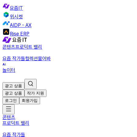
요즘IT
위시켓
AIDP - AX
Rise ERP
콘텐츠
프로덕트 밸리
요즘 작가들
컬렉션
물어봐
놀이터
광고 상품
광고 상품
작가 지원
로그인
회원가입
콘텐츠
프로덕트 밸리
요즘 작가들