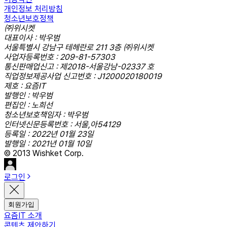
개인정보 처리방침
청소년보호정책
㈜위시켓
대표이사 : 박우범
서울특별시 강남구 테헤란로 211 3층 ㈜위시켓
사업자등록번호 : 209-81-57303
통신판매업신고 : 제2018-서울강남-02337 호
직업정보제공사업 신고번호 : J1200020180019
제호 : 요즘IT
발행인 : 박우범
편집인 : 노희선
청소년보호책임자 : 박우범
인터넷신문등록번호 : 서울,아54129
등록일 : 2022년 01월 23일
발행일 : 2021년 01월 10일
© 2013 Wishket Corp.
로그인
회원가입
요즘IT 소개
콘텐츠 제안하기