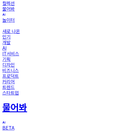
컬렉션
물어봐
놀이터
새로 나온
인기
개발
AI
IT서비스
기획
디자인
비즈니스
프로덕트
커리어
트렌드
스타트업
물어봐
BETA