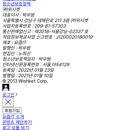
청소년보호정책
㈜위시켓
대표이사 : 박우범
서울특별시 강남구 테헤란로 211 3층 ㈜위시켓
사업자등록번호 : 209-81-57303
통신판매업신고 : 제2018-서울강남-02337 호
직업정보제공사업 신고번호 : J1200020180019
제호 : 요즘IT
발행인 : 박우범
편집인 : 노희선
청소년보호책임자 : 박우범
인터넷신문등록번호 : 서울,아54129
등록일 : 2022년 01월 23일
발행일 : 2021년 01월 10일
© 2013 Wishket Corp.
로그인
회원가입
요즘IT 소개
콘텐츠 제안하기
광고 상품 보기