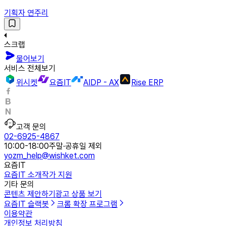
기획자 연주리
스크랩
물어보기
서비스 전체보기
위시켓
요즘IT
AIDP - AX
Rise ERP
고객 문의
02-6925-4867
10:00-18:00
주말·공휴일 제외
yozm_help@wishket.com
요즘IT
요즘IT 소개
작가 지원
기타 문의
콘텐츠 제안하기
광고 상품 보기
요즘IT 슬랙봇
크롬 확장 프로그램
이용약관
개인정보 처리방침