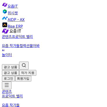
요즘IT
위시켓
AIDP - AX
Rise ERP
콘텐츠
프로덕트 밸리
요즘 작가들
컬렉션
물어봐
놀이터
광고 상품
광고 상품
작가 지원
로그인
회원가입
콘텐츠
프로덕트 밸리
요즘 작가들