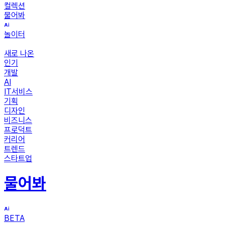
컬렉션
물어봐
놀이터
새로 나온
인기
개발
AI
IT서비스
기획
디자인
비즈니스
프로덕트
커리어
트렌드
스타트업
물어봐
BETA