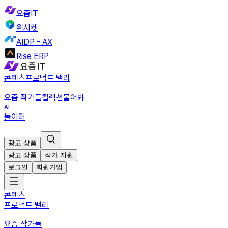
요즘IT
위시켓
AIDP - AX
Rise ERP
콘텐츠
프로덕트 밸리
요즘 작가들
컬렉션
물어봐
놀이터
광고 상품
광고 상품
작가 지원
로그인
회원가입
콘텐츠
프로덕트 밸리
요즘 작가들