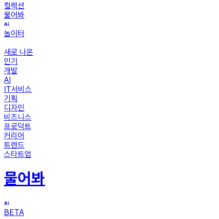
컬렉션
물어봐
놀이터
새로 나온
인기
개발
AI
IT서비스
기획
디자인
비즈니스
프로덕트
커리어
트렌드
스타트업
물어봐
BETA