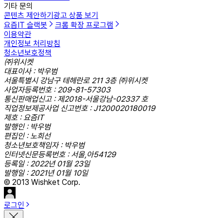
기타 문의
콘텐츠 제안하기
광고 상품 보기
요즘IT 슬랙봇
크롬 확장 프로그램
이용약관
개인정보 처리방침
청소년보호정책
㈜위시켓
대표이사 : 박우범
서울특별시 강남구 테헤란로 211 3층 ㈜위시켓
사업자등록번호 : 209-81-57303
통신판매업신고 : 제2018-서울강남-02337 호
직업정보제공사업 신고번호 : J1200020180019
제호 : 요즘IT
발행인 : 박우범
편집인 : 노희선
청소년보호책임자 : 박우범
인터넷신문등록번호 : 서울,아54129
등록일 : 2022년 01월 23일
발행일 : 2021년 01월 10일
© 2013 Wishket Corp.
로그인