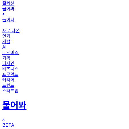
컬렉션
물어봐
놀이터
새로 나온
인기
개발
AI
IT서비스
기획
디자인
비즈니스
프로덕트
커리어
트렌드
스타트업
물어봐
BETA