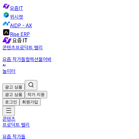
요즘IT
위시켓
AIDP - AX
Rise ERP
콘텐츠
프로덕트 밸리
요즘 작가들
컬렉션
물어봐
놀이터
광고 상품
광고 상품
작가 지원
로그인
회원가입
콘텐츠
프로덕트 밸리
요즘 작가들