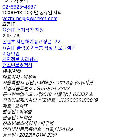
고객 문의
02-6925-4867
10:00-18:00
주말·공휴일 제외
yozm_help@wishket.com
요즘IT
요즘IT 소개
작가 지원
기타 문의
콘텐츠 제안하기
광고 상품 보기
요즘IT 슬랙봇
크롬 확장 프로그램
이용약관
개인정보 처리방침
청소년보호정책
㈜위시켓
대표이사 : 박우범
서울특별시 강남구 테헤란로 211 3층 ㈜위시켓
사업자등록번호 : 209-81-57303
통신판매업신고 : 제2018-서울강남-02337 호
직업정보제공사업 신고번호 : J1200020180019
제호 : 요즘IT
발행인 : 박우범
편집인 : 노희선
청소년보호책임자 : 박우범
인터넷신문등록번호 : 서울,아54129
등록일 : 2022년 01월 23일