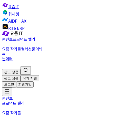
요즘IT
위시켓
AIDP - AX
Rise ERP
콘텐츠
프로덕트 밸리
요즘 작가들
컬렉션
물어봐
놀이터
광고 상품
광고 상품
작가 지원
로그인
회원가입
콘텐츠
프로덕트 밸리
요즘 작가들