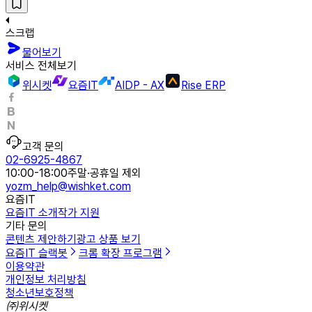
스크랩
물어보기
서비스 전체보기
위시켓
요즘IT
AIDP - AX
Rise ERP
고객 문의
02-6925-4867
10:00-18:00
주말·공휴일 제외
yozm_help@wishket.com
요즘IT
요즘IT 소개
작가 지원
기타 문의
콘텐츠 제안하기
광고 상품 보기
요즘IT 슬랙봇
크롬 확장 프로그램
이용약관
개인정보 처리방침
청소년보호정책
㈜위시켓