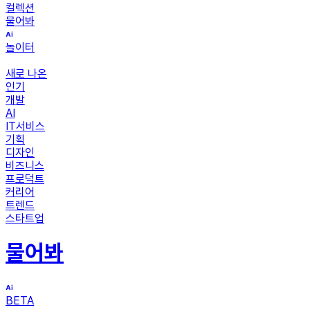
컬렉션
물어봐
놀이터
새로 나온
인기
개발
AI
IT서비스
기획
디자인
비즈니스
프로덕트
커리어
트렌드
스타트업
물어봐
BETA