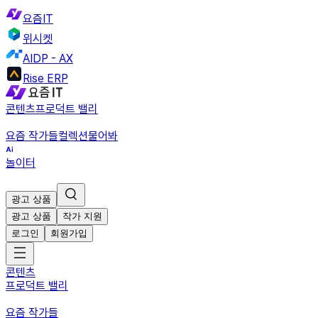
요즘IT
위시켓
AIDP - AX
Rise ERP
콘텐츠
프로덕트 밸리
요즘 작가들
컬렉션
물어봐
놀이터
광고 상품
광고 상품
작가 지원
로그인
회원가입
콘텐츠
프로덕트 밸리
요즘 작가들