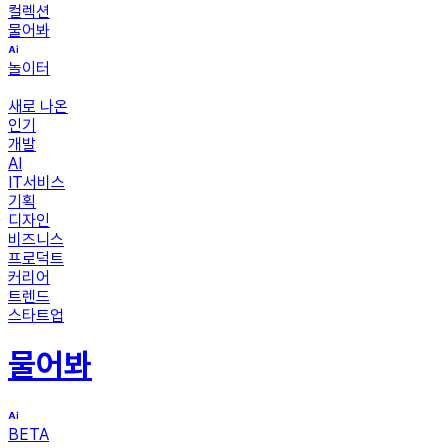
컬렉션
물어봐
놀이터
새로 나온
인기
개발
AI
IT서비스
기획
디자인
비즈니스
프로덕트
커리어
트렌드
스타트업
물어봐
BETA