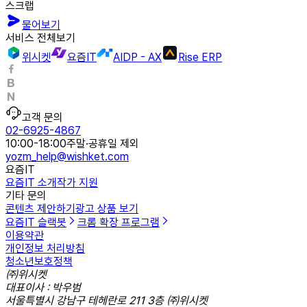
스크랩
물어보기
서비스 전체보기
위시켓
요즘IT
AIDP - AX
Rise ERP
고객 문의
02-6925-4867
10:00-18:00
주말·공휴일 제외
yozm_help@wishket.com
요즘IT
요즘IT 소개
작가 지원
기타 문의
콘텐츠 제안하기
광고 상품 보기
요즘IT 슬랙봇
크롬 확장 프로그램
이용약관
개인정보 처리방침
청소년보호정책
㈜위시켓
대표이사 : 박우범
서울특별시 강남구 테헤란로 211 3층 ㈜위시켓