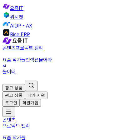
요즘IT
위시켓
AIDP - AX
Rise ERP
콘텐츠
프로덕트 밸리
요즘 작가들
컬렉션
물어봐
놀이터
광고 상품
광고 상품
작가 지원
로그인
회원가입
콘텐츠
프로덕트 밸리
요즘 작가들