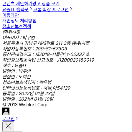
콘텐츠 제안하기
광고 상품 보기
요즘IT 슬랙봇
크롬 확장 프로그램
이용약관
개인정보 처리방침
청소년보호정책
㈜위시켓
대표이사 : 박우범
서울특별시 강남구 테헤란로 211 3층 ㈜위시켓
사업자등록번호 : 209-81-57303
통신판매업신고 : 제2018-서울강남-02337 호
직업정보제공사업 신고번호 : J1200020180019
제호 : 요즘IT
발행인 : 박우범
편집인 : 노희선
청소년보호책임자 : 박우범
인터넷신문등록번호 : 서울,아54129
등록일 : 2022년 01월 23일
발행일 : 2021년 01월 10일
© 2013 Wishket Corp.
로그인