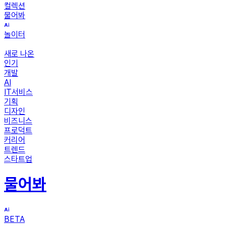
컬렉션
물어봐
놀이터
새로 나온
인기
개발
AI
IT서비스
기획
디자인
비즈니스
프로덕트
커리어
트렌드
스타트업
물어봐
BETA