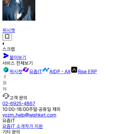
위시켓
스크랩
물어보기
서비스 전체보기
위시켓
요즘IT
AIDP - AX
Rise ERP
고객 문의
02-6925-4867
10:00-18:00
주말·공휴일 제외
yozm_help@wishket.com
요즘IT
요즘IT 소개
작가 지원
기타 문의