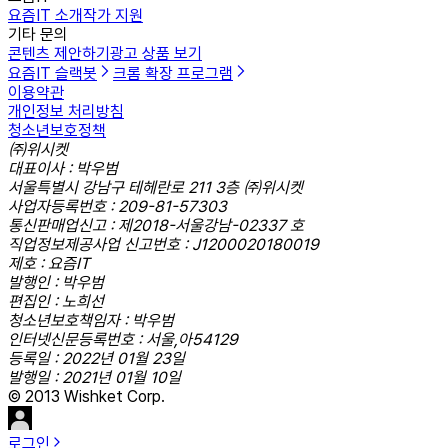
요즘IT 소개
작가 지원
기타 문의
콘텐츠 제안하기
광고 상품 보기
요즘IT 슬랙봇
크롬 확장 프로그램
이용약관
개인정보 처리방침
청소년보호정책
㈜위시켓
대표이사 : 박우범
서울특별시 강남구 테헤란로 211 3층 ㈜위시켓
사업자등록번호 : 209-81-57303
통신판매업신고 : 제2018-서울강남-02337 호
직업정보제공사업 신고번호 : J1200020180019
제호 : 요즘IT
발행인 : 박우범
편집인 : 노희선
청소년보호책임자 : 박우범
인터넷신문등록번호 : 서울,아54129
등록일 : 2022년 01월 23일
발행일 : 2021년 01월 10일
© 2013 Wishket Corp.
로그인