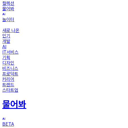
컬렉션
물어봐
놀이터
새로 나온
인기
개발
AI
IT서비스
기획
디자인
비즈니스
프로덕트
커리어
트렌드
스타트업
물어봐
BETA