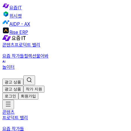
요즘IT
위시켓
AIDP - AX
Rise ERP
콘텐츠
프로덕트 밸리
요즘 작가들
컬렉션
물어봐
놀이터
광고 상품
광고 상품
작가 지원
로그인
회원가입
콘텐츠
프로덕트 밸리
요즘 작가들