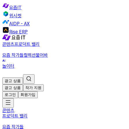
요즘IT
위시켓
AIDP - AX
Rise ERP
콘텐츠
프로덕트 밸리
요즘 작가들
컬렉션
물어봐
놀이터
광고 상품
광고 상품
작가 지원
로그인
회원가입
콘텐츠
프로덕트 밸리
요즘 작가들