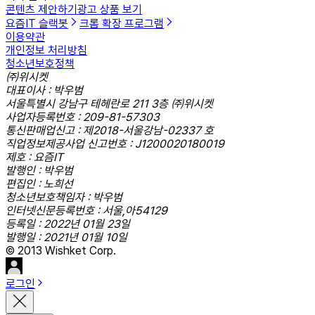
콘텐츠 제안하기
광고 상품 보기
요즘IT 슬랙봇
크롬 확장 프로그램
이용약관
개인정보 처리방침
청소년보호정책
㈜위시켓
대표이사 : 박우범
서울특별시 강남구 테헤란로 211 3층 ㈜위시켓
사업자등록번호 : 209-81-57303
통신판매업신고 : 제2018-서울강남-02337 호
직업정보제공사업 신고번호 : J1200020180019
제호 : 요즘IT
발행인 : 박우범
편집인 : 노희선
청소년보호책임자 : 박우범
인터넷신문등록번호 : 서울,아54129
등록일 : 2022년 01월 23일
발행일 : 2021년 01월 10일
© 2013 Wishket Corp.
로그인