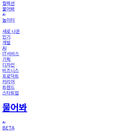
컬렉션
물어봐
놀이터
새로 나온
인기
개발
AI
IT서비스
기획
디자인
비즈니스
프로덕트
커리어
트렌드
스타트업
물어봐
BETA