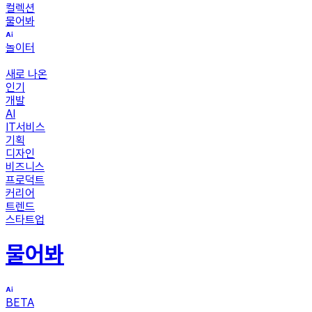
컬렉션
물어봐
놀이터
새로 나온
인기
개발
AI
IT서비스
기획
디자인
비즈니스
프로덕트
커리어
트렌드
스타트업
물어봐
BETA