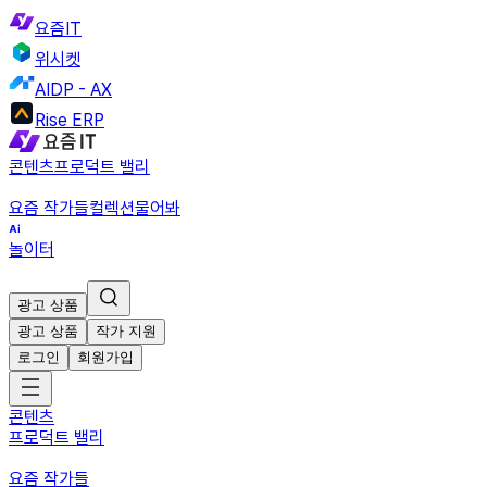
요즘IT
위시켓
AIDP - AX
Rise ERP
콘텐츠
프로덕트 밸리
요즘 작가들
컬렉션
물어봐
놀이터
광고 상품
광고 상품
작가 지원
로그인
회원가입
콘텐츠
프로덕트 밸리
요즘 작가들