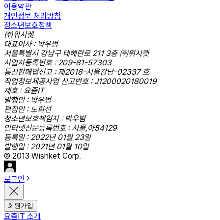
이용약관
개인정보 처리방침
청소년보호정책
㈜위시켓
대표이사 : 박우범
서울특별시 강남구 테헤란로 211 3층 ㈜위시켓
사업자등록번호 : 209-81-57303
통신판매업신고 : 제2018-서울강남-02337 호
직업정보제공사업 신고번호 : J1200020180019
제호 : 요즘IT
발행인 : 박우범
편집인 : 노희선
청소년보호책임자 : 박우범
인터넷신문등록번호 : 서울,아54129
등록일 : 2022년 01월 23일
발행일 : 2021년 01월 10일
© 2013 Wishket Corp.
로그인
회원가입
요즘IT 소개