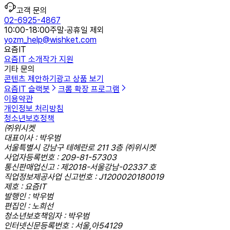
고객 문의
02-6925-4867
10:00-18:00
주말·공휴일 제외
yozm_help@wishket.com
요즘IT
요즘IT 소개
작가 지원
기타 문의
콘텐츠 제안하기
광고 상품 보기
요즘IT 슬랙봇
크롬 확장 프로그램
이용약관
개인정보 처리방침
청소년보호정책
㈜위시켓
대표이사 : 박우범
서울특별시 강남구 테헤란로 211 3층 ㈜위시켓
사업자등록번호 : 209-81-57303
통신판매업신고 : 제2018-서울강남-02337 호
직업정보제공사업 신고번호 : J1200020180019
제호 : 요즘IT
발행인 : 박우범
편집인 : 노희선
청소년보호책임자 : 박우범
인터넷신문등록번호 : 서울,아54129