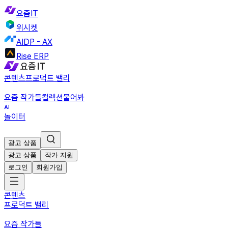
요즘IT
위시켓
AIDP - AX
Rise ERP
콘텐츠
프로덕트 밸리
요즘 작가들
컬렉션
물어봐
놀이터
광고 상품
광고 상품
작가 지원
로그인
회원가입
콘텐츠
프로덕트 밸리
요즘 작가들