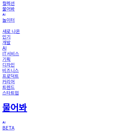
컬렉션
물어봐
놀이터
새로 나온
인기
개발
AI
IT서비스
기획
디자인
비즈니스
프로덕트
커리어
트렌드
스타트업
물어봐
BETA