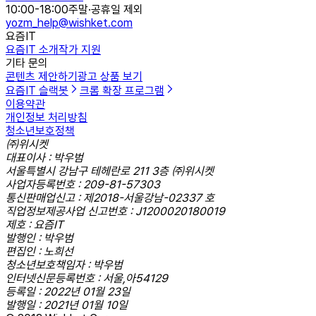
10:00-18:00
주말·공휴일 제외
yozm_help@wishket.com
요즘IT
요즘IT 소개
작가 지원
기타 문의
콘텐츠 제안하기
광고 상품 보기
요즘IT 슬랙봇
크롬 확장 프로그램
이용약관
개인정보 처리방침
청소년보호정책
㈜위시켓
대표이사 : 박우범
서울특별시 강남구 테헤란로 211 3층 ㈜위시켓
사업자등록번호 : 209-81-57303
통신판매업신고 : 제2018-서울강남-02337 호
직업정보제공사업 신고번호 : J1200020180019
제호 : 요즘IT
발행인 : 박우범
편집인 : 노희선
청소년보호책임자 : 박우범
인터넷신문등록번호 : 서울,아54129
등록일 : 2022년 01월 23일
발행일 : 2021년 01월 10일