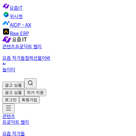
요즘IT
위시켓
AIDP - AX
Rise ERP
콘텐츠
프로덕트 밸리
요즘 작가들
컬렉션
물어봐
놀이터
광고 상품
광고 상품
작가 지원
로그인
회원가입
콘텐츠
프로덕트 밸리
요즘 작가들