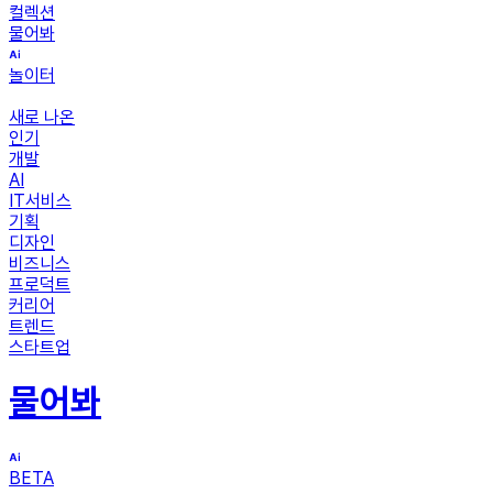
컬렉션
물어봐
놀이터
새로 나온
인기
개발
AI
IT서비스
기획
디자인
비즈니스
프로덕트
커리어
트렌드
스타트업
물어봐
BETA