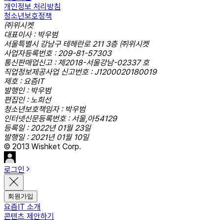
개인정보 처리방침
청소년보호정책
㈜위시켓
대표이사 : 박우범
서울특별시 강남구 테헤란로 211 3층 ㈜위시켓
사업자등록번호 : 209-81-57303
통신판매업신고 : 제2018-서울강남-02337 호
직업정보제공사업 신고번호 : J1200020180019
제호 : 요즘IT
발행인 : 박우범
편집인 : 노희선
청소년보호책임자 : 박우범
인터넷신문등록번호 : 서울,아54129
등록일 : 2022년 01월 23일
발행일 : 2021년 01월 10일
© 2013 Wishket Corp.
로그인
회원가입
요즘IT 소개
콘텐츠 제안하기