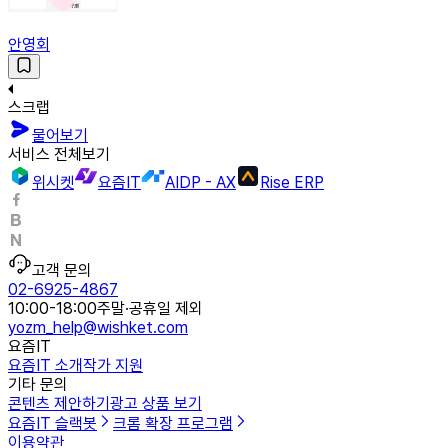
안영회
스크랩
물어보기
서비스 전체보기
위시켓
요즘IT
AIDP - AX
Rise ERP
고객 문의
02-6925-4867
10:00-18:00
주말·공휴일 제외
yozm_help@wishket.com
요즘IT
요즘IT 소개
작가 지원
기타 문의
콘텐츠 제안하기
광고 상품 보기
요즘IT 슬랙봇
크롬 확장 프로그램
이용약관