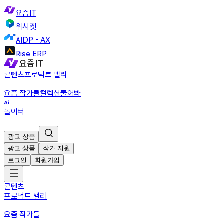
요즘IT
위시켓
AIDP - AX
Rise ERP
콘텐츠
프로덕트 밸리
요즘 작가들
컬렉션
물어봐
놀이터
광고 상품
광고 상품
작가 지원
로그인
회원가입
콘텐츠
프로덕트 밸리
요즘 작가들