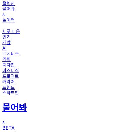
컬렉션
물어봐
놀이터
새로 나온
인기
개발
AI
IT서비스
기획
디자인
비즈니스
프로덕트
커리어
트렌드
스타트업
물어봐
BETA