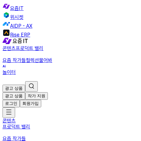
요즘IT
위시켓
AIDP - AX
Rise ERP
콘텐츠
프로덕트 밸리
요즘 작가들
컬렉션
물어봐
놀이터
광고 상품
광고 상품
작가 지원
로그인
회원가입
콘텐츠
프로덕트 밸리
요즘 작가들