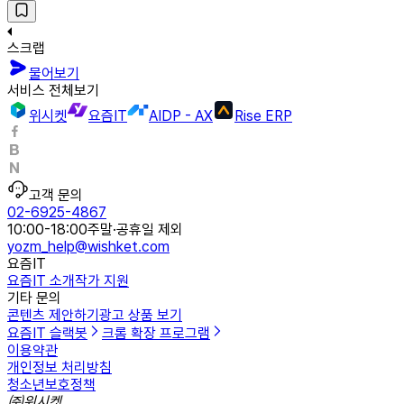
스크랩
물어보기
서비스 전체보기
위시켓
요즘IT
AIDP - AX
Rise ERP
고객 문의
02-6925-4867
10:00-18:00
주말·공휴일 제외
yozm_help@wishket.com
요즘IT
요즘IT 소개
작가 지원
기타 문의
콘텐츠 제안하기
광고 상품 보기
요즘IT 슬랙봇
크롬 확장 프로그램
이용약관
개인정보 처리방침
청소년보호정책
㈜위시켓