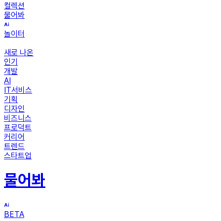
컬렉션
물어봐
놀이터
새로 나온
인기
개발
AI
IT서비스
기획
디자인
비즈니스
프로덕트
커리어
트렌드
스타트업
물어봐
BETA