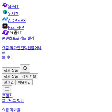
요즘IT
위시켓
AIDP - AX
Rise ERP
콘텐츠
프로덕트 밸리
요즘 작가들
컬렉션
물어봐
놀이터
광고 상품
광고 상품
작가 지원
로그인
회원가입
콘텐츠
프로덕트 밸리
요즘 작가들