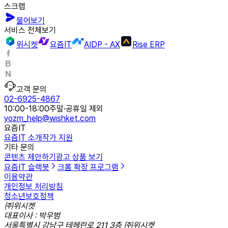
스크랩
물어보기
서비스 전체보기
위시켓
요즘IT
AIDP - AX
Rise ERP
고객 문의
02-6925-4867
10:00-18:00
주말·공휴일 제외
yozm_help@wishket.com
요즘IT
요즘IT 소개
작가 지원
기타 문의
콘텐츠 제안하기
광고 상품 보기
요즘IT 슬랙봇
크롬 확장 프로그램
이용약관
개인정보 처리방침
청소년보호정책
㈜위시켓
대표이사 : 박우범
서울특별시 강남구 테헤란로 211 3층 ㈜위시켓