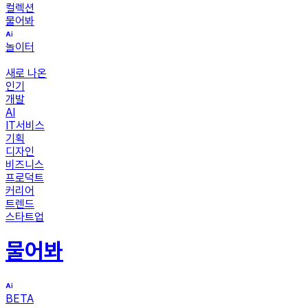
컬렉션
물어봐
놀이터
새로 나온
인기
개발
AI
IT서비스
기획
디자인
비즈니스
프로덕트
커리어
트렌드
스타트업
물어봐
BETA