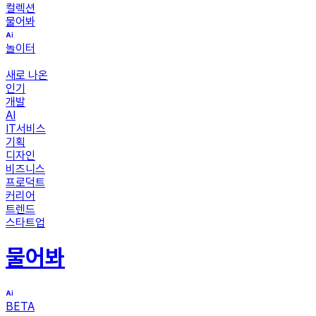
컬렉션
물어봐
놀이터
새로 나온
인기
개발
AI
IT서비스
기획
디자인
비즈니스
프로덕트
커리어
트렌드
스타트업
물어봐
BETA