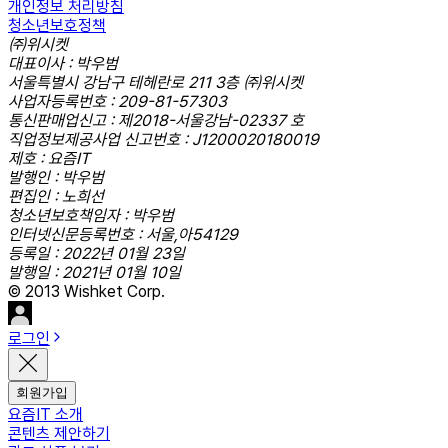
개인정보 처리방침
청소년보호정책
㈜위시켓
대표이사 : 박우범
서울특별시 강남구 테헤란로 211 3층 ㈜위시켓
사업자등록번호 : 209-81-57303
통신판매업신고 : 제2018-서울강남-02337 호
직업정보제공사업 신고번호 : J1200020180019
제호 : 요즘IT
발행인 : 박우범
편집인 : 노희선
청소년보호책임자 : 박우범
인터넷신문등록번호 : 서울,아54129
등록일 : 2022년 01월 23일
발행일 : 2021년 01월 10일
© 2013 Wishket Corp.
로그인
회원가입
요즘IT 소개
콘텐츠 제안하기