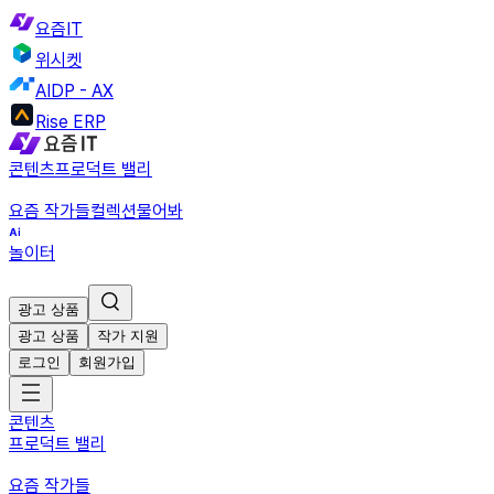
요즘IT
위시켓
AIDP - AX
Rise ERP
콘텐츠
프로덕트 밸리
요즘 작가들
컬렉션
물어봐
놀이터
광고 상품
광고 상품
작가 지원
로그인
회원가입
콘텐츠
프로덕트 밸리
요즘 작가들