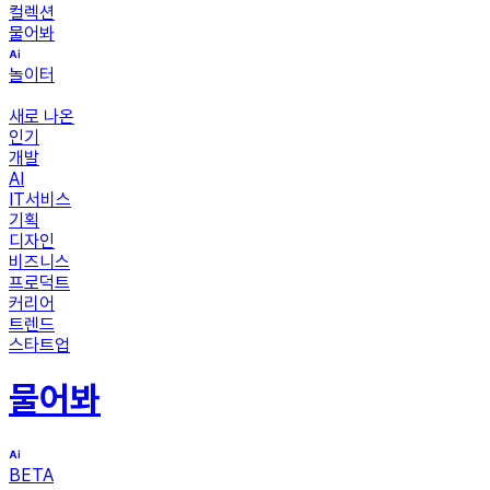
컬렉션
물어봐
놀이터
새로 나온
인기
개발
AI
IT서비스
기획
디자인
비즈니스
프로덕트
커리어
트렌드
스타트업
물어봐
BETA