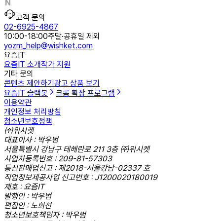
고객 문의
02-6925-4867
10:00-18:00
주말·공휴일 제외
yozm_help@wishket.com
요즘IT
요즘IT 소개
작가 지원
기타 문의
콘텐츠 제안하기
광고 상품 보기
요즘IT 슬랙봇
크롬 확장 프로그램
이용약관
개인정보 처리방침
청소년보호정책
㈜위시켓
대표이사 : 박우범
서울특별시 강남구 테헤란로 211 3층 ㈜위시켓
사업자등록번호 : 209-81-57303
통신판매업신고 : 제2018-서울강남-02337 호
직업정보제공사업 신고번호 : J1200020180019
제호 : 요즘IT
발행인 : 박우범
편집인 : 노희선
청소년보호책임자 : 박우범