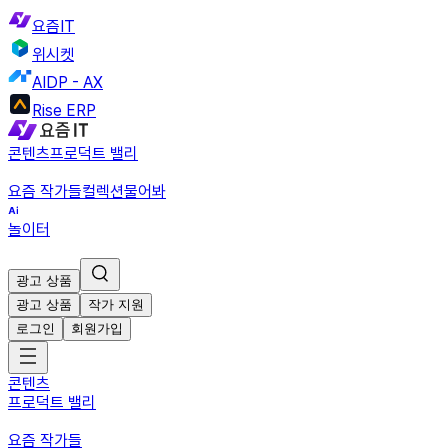
요즘IT
위시켓
AIDP - AX
Rise ERP
콘텐츠
프로덕트 밸리
요즘 작가들
컬렉션
물어봐
놀이터
광고 상품
광고 상품
작가 지원
로그인
회원가입
콘텐츠
프로덕트 밸리
요즘 작가들