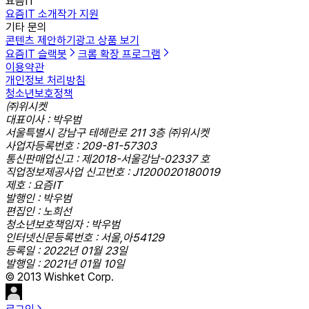
요즘IT
요즘IT 소개
작가 지원
기타 문의
콘텐츠 제안하기
광고 상품 보기
요즘IT 슬랙봇
크롬 확장 프로그램
이용약관
개인정보 처리방침
청소년보호정책
㈜위시켓
대표이사 : 박우범
서울특별시 강남구 테헤란로 211 3층 ㈜위시켓
사업자등록번호 : 209-81-57303
통신판매업신고 : 제2018-서울강남-02337 호
직업정보제공사업 신고번호 : J1200020180019
제호 : 요즘IT
발행인 : 박우범
편집인 : 노희선
청소년보호책임자 : 박우범
인터넷신문등록번호 : 서울,아54129
등록일 : 2022년 01월 23일
발행일 : 2021년 01월 10일
© 2013 Wishket Corp.