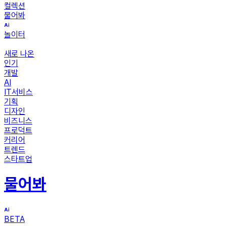
컬렉션
물어봐
놀이터
새로 나온
인기
개발
AI
IT서비스
기획
디자인
비즈니스
프로덕트
커리어
트렌드
스타트업
물어봐
BETA