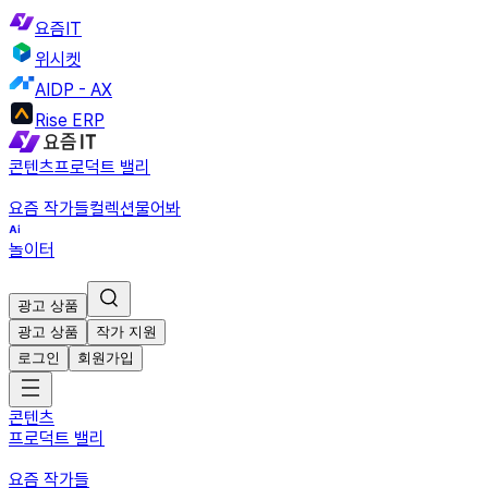
요즘IT
위시켓
AIDP - AX
Rise ERP
콘텐츠
프로덕트 밸리
요즘 작가들
컬렉션
물어봐
놀이터
광고 상품
광고 상품
작가 지원
로그인
회원가입
콘텐츠
프로덕트 밸리
요즘 작가들