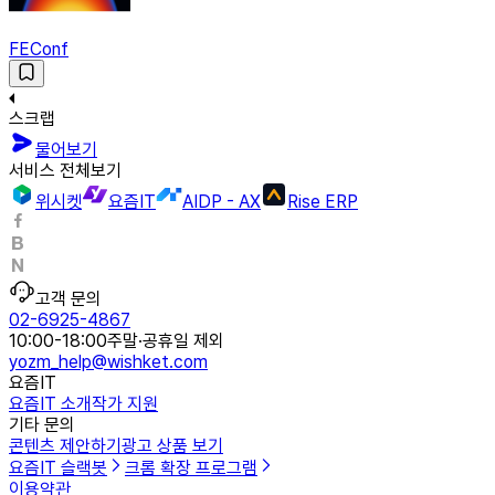
FEConf
스크랩
물어보기
서비스 전체보기
위시켓
요즘IT
AIDP - AX
Rise ERP
고객 문의
02-6925-4867
10:00-18:00
주말·공휴일 제외
yozm_help@wishket.com
요즘IT
요즘IT 소개
작가 지원
기타 문의
콘텐츠 제안하기
광고 상품 보기
요즘IT 슬랙봇
크롬 확장 프로그램
이용약관