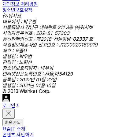
개인정보 처리방침
청소년보호정책
㈜위시켓
대표이사 : 박우범
서울특별시 강남구 테헤란로 211 3층 ㈜위시켓
사업자등록번호 : 209-81-57303
통신판매업신고 : 제2018-서울강남-02337 호
직업정보제공사업 신고번호 : J1200020180019
제호 : 요즘IT
발행인 : 박우범
편집인 : 노희선
청소년보호책임자 : 박우범
인터넷신문등록번호 : 서울,아54129
등록일 : 2022년 01월 23일
발행일 : 2021년 01월 10일
© 2013 Wishket Corp.
로그인
회원가입
요즘IT 소개
콘텐츠 제안하기