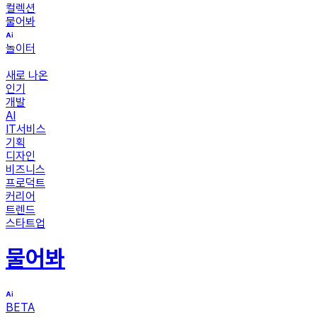
컬렉션
물어봐
놀이터
새로 나온
인기
개발
AI
IT서비스
기획
디자인
비즈니스
프로덕트
커리어
트렌드
스타트업
물어봐
BETA