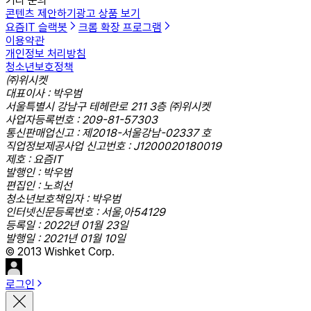
기타 문의
콘텐츠 제안하기
광고 상품 보기
요즘IT 슬랙봇
크롬 확장 프로그램
이용약관
개인정보 처리방침
청소년보호정책
㈜위시켓
대표이사 : 박우범
서울특별시 강남구 테헤란로 211 3층 ㈜위시켓
사업자등록번호 : 209-81-57303
통신판매업신고 : 제2018-서울강남-02337 호
직업정보제공사업 신고번호 : J1200020180019
제호 : 요즘IT
발행인 : 박우범
편집인 : 노희선
청소년보호책임자 : 박우범
인터넷신문등록번호 : 서울,아54129
등록일 : 2022년 01월 23일
발행일 : 2021년 01월 10일
© 2013 Wishket Corp.
로그인