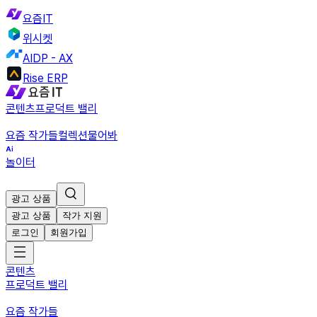
요즘IT
위시켓
AIDP - AX
Rise ERP
콘텐츠
프로덕트 밸리
요즘 작가들
컬렉션
물어봐
놀이터
광고 상품
광고 상품
작가 지원
로그인
회원가입
콘텐츠
프로덕트 밸리
요즘 작가들