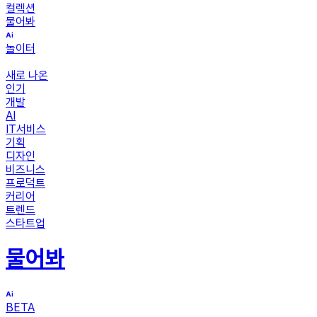
컬렉션
물어봐
놀이터
새로 나온
인기
개발
AI
IT서비스
기획
디자인
비즈니스
프로덕트
커리어
트렌드
스타트업
물어봐
BETA