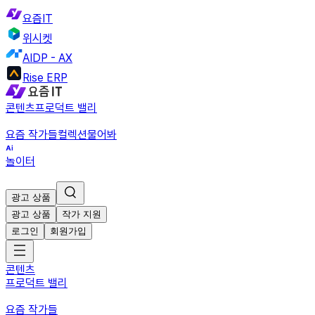
요즘IT
위시켓
AIDP - AX
Rise ERP
콘텐츠
프로덕트 밸리
요즘 작가들
컬렉션
물어봐
놀이터
광고 상품
광고 상품
작가 지원
로그인
회원가입
콘텐츠
프로덕트 밸리
요즘 작가들