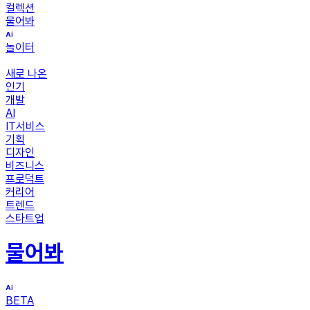
컬렉션
물어봐
놀이터
새로 나온
인기
개발
AI
IT서비스
기획
디자인
비즈니스
프로덕트
커리어
트렌드
스타트업
물어봐
BETA