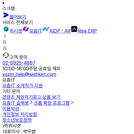
스크랩
물어보기
서비스 전체보기
위시켓
요즘IT
AIDP - AX
Rise ERP
고객 문의
02-6925-4867
10:00-18:00
주말·공휴일 제외
yozm_help@wishket.com
요즘IT
요즘IT 소개
작가 지원
기타 문의
콘텐츠 제안하기
광고 상품 보기
요즘IT 슬랙봇
크롬 확장 프로그램
이용약관
개인정보 처리방침
청소년보호정책
㈜위시켓
대표이사 : 박우범