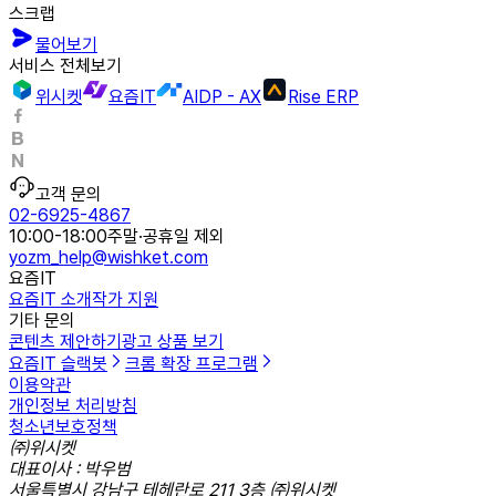
스크랩
물어보기
서비스 전체보기
위시켓
요즘IT
AIDP - AX
Rise ERP
고객 문의
02-6925-4867
10:00-18:00
주말·공휴일 제외
yozm_help@wishket.com
요즘IT
요즘IT 소개
작가 지원
기타 문의
콘텐츠 제안하기
광고 상품 보기
요즘IT 슬랙봇
크롬 확장 프로그램
이용약관
개인정보 처리방침
청소년보호정책
㈜위시켓
대표이사 : 박우범
서울특별시 강남구 테헤란로 211 3층 ㈜위시켓