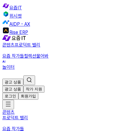
요즘IT
위시켓
AIDP - AX
Rise ERP
콘텐츠
프로덕트 밸리
요즘 작가들
컬렉션
물어봐
놀이터
광고 상품
광고 상품
작가 지원
로그인
회원가입
콘텐츠
프로덕트 밸리
요즘 작가들