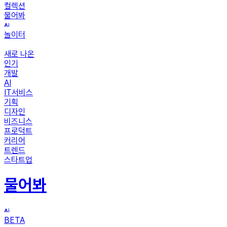
컬렉션
물어봐
놀이터
새로 나온
인기
개발
AI
IT서비스
기획
디자인
비즈니스
프로덕트
커리어
트렌드
스타트업
물어봐
BETA