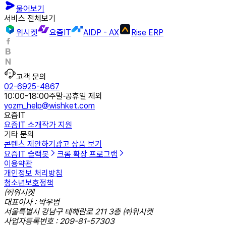
물어보기
서비스 전체보기
위시켓
요즘IT
AIDP - AX
Rise ERP
고객 문의
02-6925-4867
10:00-18:00
주말·공휴일 제외
yozm_help@wishket.com
요즘IT
요즘IT 소개
작가 지원
기타 문의
콘텐츠 제안하기
광고 상품 보기
요즘IT 슬랙봇
크롬 확장 프로그램
이용약관
개인정보 처리방침
청소년보호정책
㈜위시켓
대표이사 : 박우범
서울특별시 강남구 테헤란로 211 3층 ㈜위시켓
사업자등록번호 : 209-81-57303