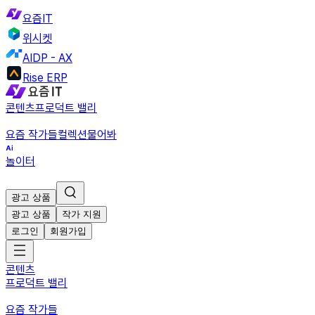
요즘IT
위시켓
AIDP - AX
Rise ERP
콘텐츠
프로덕트 밸리
요즘 작가들
컬렉션
물어봐
놀이터
광고 상품
광고 상품
작가 지원
로그인
회원가입
콘텐츠
프로덕트 밸리
요즘 작가들