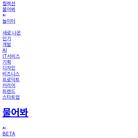
컬렉션
물어봐
놀이터
새로 나온
인기
개발
AI
IT서비스
기획
디자인
비즈니스
프로덕트
커리어
트렌드
스타트업
물어봐
BETA