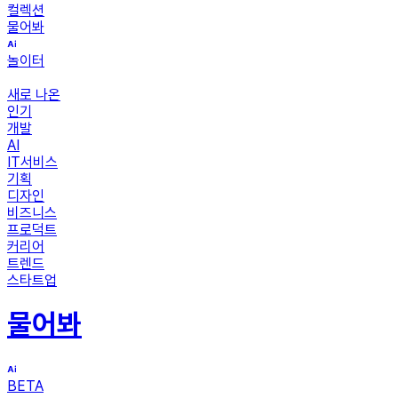
컬렉션
물어봐
놀이터
새로 나온
인기
개발
AI
IT서비스
기획
디자인
비즈니스
프로덕트
커리어
트렌드
스타트업
물어봐
BETA