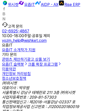
위시켓
요즘IT
AIDP - AX
Rise ERP
고객 문의
02-6925-4867
10:00-18:00
주말·공휴일 제외
yozm_help@wishket.com
요즘IT
요즘IT 소개
작가 지원
기타 문의
콘텐츠 제안하기
광고 상품 보기
요즘IT 슬랙봇
크롬 확장 프로그램
이용약관
개인정보 처리방침
청소년보호정책
㈜위시켓
대표이사 : 박우범
서울특별시 강남구 테헤란로 211 3층 ㈜위시켓
사업자등록번호 : 209-81-57303
통신판매업신고 : 제2018-서울강남-02337 호
직업정보제공사업 신고번호 : J1200020180019