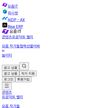
요즘IT
위시켓
AIDP - AX
Rise ERP
콘텐츠
프로덕트 밸리
요즘 작가들
컬렉션
물어봐
놀이터
광고 상품
광고 상품
작가 지원
로그인
회원가입
콘텐츠
프로덕트 밸리
요즘 작가들