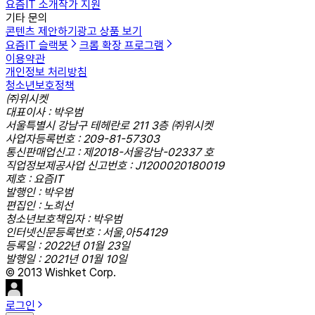
요즘IT 소개
작가 지원
기타 문의
콘텐츠 제안하기
광고 상품 보기
요즘IT 슬랙봇
크롬 확장 프로그램
이용약관
개인정보 처리방침
청소년보호정책
㈜위시켓
대표이사 : 박우범
서울특별시 강남구 테헤란로 211 3층 ㈜위시켓
사업자등록번호 : 209-81-57303
통신판매업신고 : 제2018-서울강남-02337 호
직업정보제공사업 신고번호 : J1200020180019
제호 : 요즘IT
발행인 : 박우범
편집인 : 노희선
청소년보호책임자 : 박우범
인터넷신문등록번호 : 서울,아54129
등록일 : 2022년 01월 23일
발행일 : 2021년 01월 10일
© 2013 Wishket Corp.
로그인