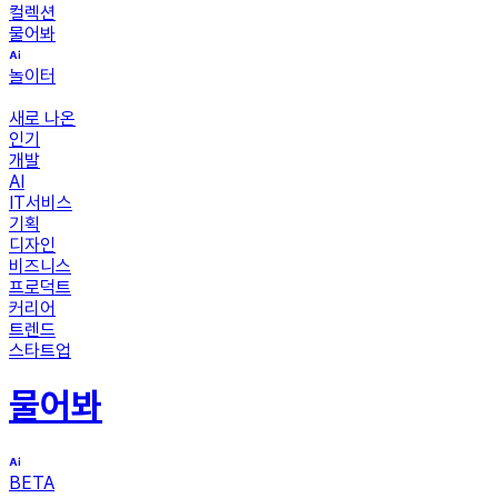
컬렉션
물어봐
놀이터
새로 나온
인기
개발
AI
IT서비스
기획
디자인
비즈니스
프로덕트
커리어
트렌드
스타트업
물어봐
BETA