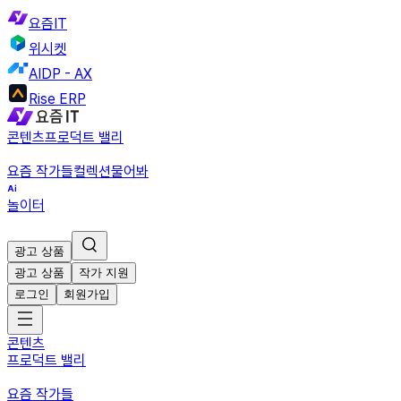
요즘IT
위시켓
AIDP - AX
Rise ERP
콘텐츠
프로덕트 밸리
요즘 작가들
컬렉션
물어봐
놀이터
광고 상품
광고 상품
작가 지원
로그인
회원가입
콘텐츠
프로덕트 밸리
요즘 작가들