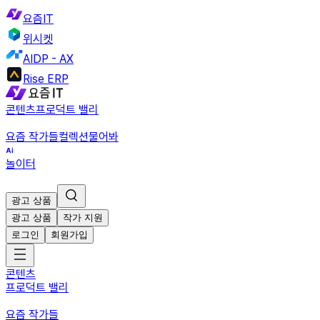
요즘IT
위시켓
AIDP - AX
Rise ERP
콘텐츠
프로덕트 밸리
요즘 작가들
컬렉션
물어봐
놀이터
광고 상품
광고 상품
작가 지원
로그인
회원가입
콘텐츠
프로덕트 밸리
요즘 작가들