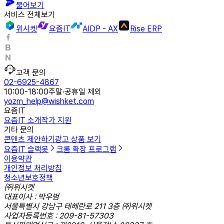
물어보기
서비스 전체보기
위시켓
요즘IT
AIDP - AX
Rise ERP
고객 문의
02-6925-4867
10:00-18:00
주말·공휴일 제외
yozm_help@wishket.com
요즘IT
요즘IT 소개
작가 지원
기타 문의
콘텐츠 제안하기
광고 상품 보기
요즘IT 슬랙봇
크롬 확장 프로그램
이용약관
개인정보 처리방침
청소년보호정책
㈜위시켓
대표이사 : 박우범
서울특별시 강남구 테헤란로 211 3층 ㈜위시켓
사업자등록번호 : 209-81-57303