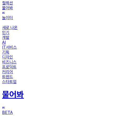
컬렉션
물어봐
놀이터
새로 나온
인기
개발
AI
IT서비스
기획
디자인
비즈니스
프로덕트
커리어
트렌드
스타트업
물어봐
BETA