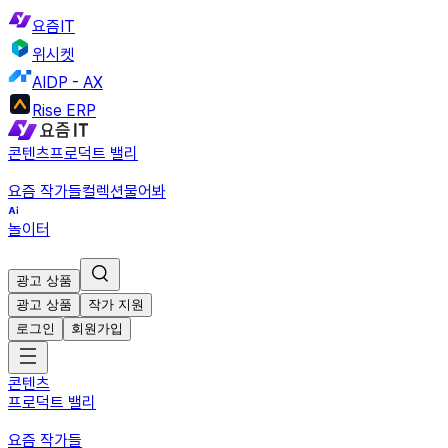
요즘IT
위시켓
AIDP - AX
Rise ERP
콘텐츠
프로덕트 밸리
요즘 작가들
컬렉션
물어봐
놀이터
광고 상품
광고 상품
작가 지원
로그인
회원가입
콘텐츠
프로덕트 밸리
요즘 작가들