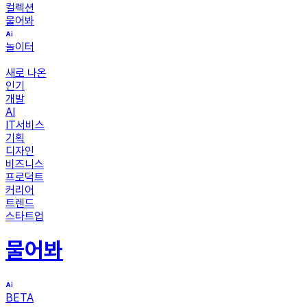
컬렉션
물어봐
놀이터
새로 나온
인기
개발
AI
IT서비스
기획
디자인
비즈니스
프로덕트
커리어
트렌드
스타트업
물어봐
BETA