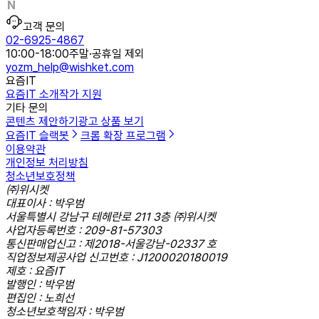
고객 문의
02-6925-4867
10:00-18:00
주말·공휴일 제외
yozm_help@wishket.com
요즘IT
요즘IT 소개
작가 지원
기타 문의
콘텐츠 제안하기
광고 상품 보기
요즘IT 슬랙봇
크롬 확장 프로그램
이용약관
개인정보 처리방침
청소년보호정책
㈜위시켓
대표이사 : 박우범
서울특별시 강남구 테헤란로 211 3층 ㈜위시켓
사업자등록번호 : 209-81-57303
통신판매업신고 : 제2018-서울강남-02337 호
직업정보제공사업 신고번호 : J1200020180019
제호 : 요즘IT
발행인 : 박우범
편집인 : 노희선
청소년보호책임자 : 박우범