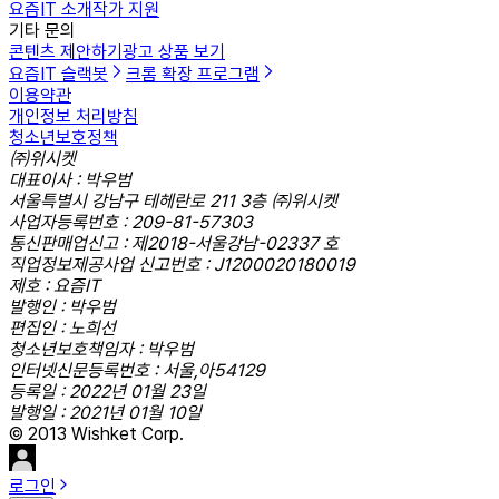
요즘IT 소개
작가 지원
기타 문의
콘텐츠 제안하기
광고 상품 보기
요즘IT 슬랙봇
크롬 확장 프로그램
이용약관
개인정보 처리방침
청소년보호정책
㈜위시켓
대표이사 : 박우범
서울특별시 강남구 테헤란로 211 3층 ㈜위시켓
사업자등록번호 : 209-81-57303
통신판매업신고 : 제2018-서울강남-02337 호
직업정보제공사업 신고번호 : J1200020180019
제호 : 요즘IT
발행인 : 박우범
편집인 : 노희선
청소년보호책임자 : 박우범
인터넷신문등록번호 : 서울,아54129
등록일 : 2022년 01월 23일
발행일 : 2021년 01월 10일
© 2013 Wishket Corp.
로그인