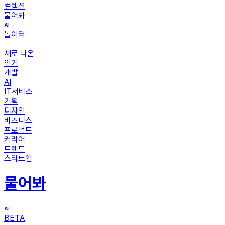
컬렉션
물어봐
놀이터
새로 나온
인기
개발
AI
IT서비스
기획
디자인
비즈니스
프로덕트
커리어
트렌드
스타트업
물어봐
BETA