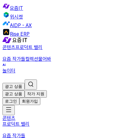
요즘IT
위시켓
AIDP - AX
Rise ERP
콘텐츠
프로덕트 밸리
요즘 작가들
컬렉션
물어봐
놀이터
광고 상품
광고 상품
작가 지원
로그인
회원가입
콘텐츠
프로덕트 밸리
요즘 작가들