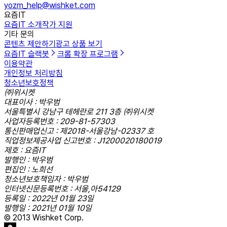
yozm_help@wishket.com
요즘IT
요즘IT 소개
작가 지원
기타 문의
콘텐츠 제안하기
광고 상품 보기
요즘IT 슬랙봇
크롬 확장 프로그램
이용약관
개인정보 처리방침
청소년보호정책
㈜위시켓
대표이사 : 박우범
서울특별시 강남구 테헤란로 211 3층 ㈜위시켓
사업자등록번호 : 209-81-57303
통신판매업신고 : 제2018-서울강남-02337 호
직업정보제공사업 신고번호 : J1200020180019
제호 : 요즘IT
발행인 : 박우범
편집인 : 노희선
청소년보호책임자 : 박우범
인터넷신문등록번호 : 서울,아54129
등록일 : 2022년 01월 23일
발행일 : 2021년 01월 10일
© 2013 Wishket Corp.