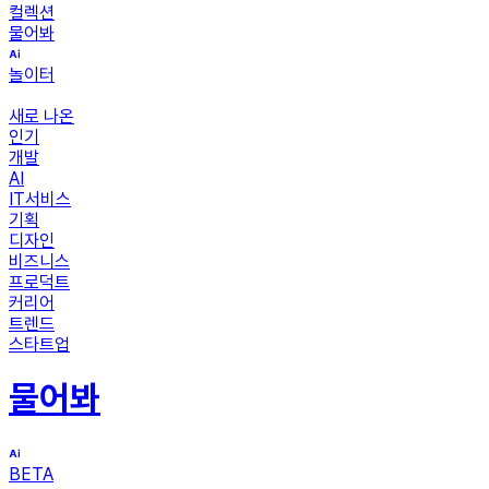
컬렉션
물어봐
놀이터
새로 나온
인기
개발
AI
IT서비스
기획
디자인
비즈니스
프로덕트
커리어
트렌드
스타트업
물어봐
BETA