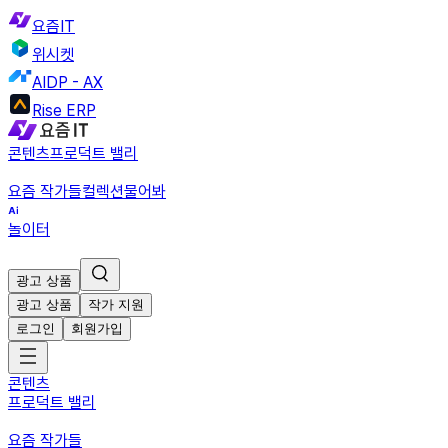
요즘IT
위시켓
AIDP - AX
Rise ERP
콘텐츠
프로덕트 밸리
요즘 작가들
컬렉션
물어봐
놀이터
광고 상품
광고 상품
작가 지원
로그인
회원가입
콘텐츠
프로덕트 밸리
요즘 작가들