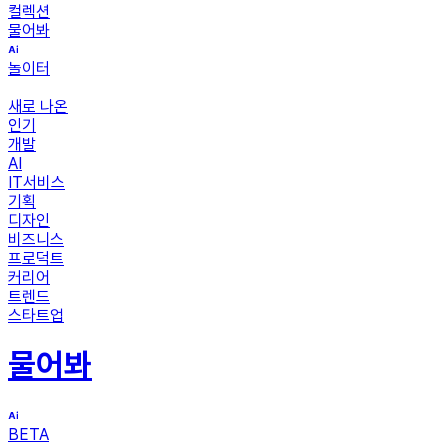
컬렉션
물어봐
놀이터
새로 나온
인기
개발
AI
IT서비스
기획
디자인
비즈니스
프로덕트
커리어
트렌드
스타트업
물어봐
BETA