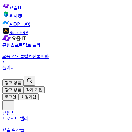
요즘IT
위시켓
AIDP - AX
Rise ERP
콘텐츠
프로덕트 밸리
요즘 작가들
컬렉션
물어봐
놀이터
광고 상품
광고 상품
작가 지원
로그인
회원가입
콘텐츠
프로덕트 밸리
요즘 작가들