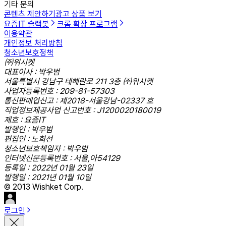
기타 문의
콘텐츠 제안하기
광고 상품 보기
요즘IT 슬랙봇
크롬 확장 프로그램
이용약관
개인정보 처리방침
청소년보호정책
㈜위시켓
대표이사 : 박우범
서울특별시 강남구 테헤란로 211 3층 ㈜위시켓
사업자등록번호 : 209-81-57303
통신판매업신고 : 제2018-서울강남-02337 호
직업정보제공사업 신고번호 : J1200020180019
제호 : 요즘IT
발행인 : 박우범
편집인 : 노희선
청소년보호책임자 : 박우범
인터넷신문등록번호 : 서울,아54129
등록일 : 2022년 01월 23일
발행일 : 2021년 01월 10일
© 2013 Wishket Corp.
로그인