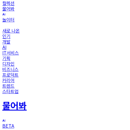
컬렉션
물어봐
놀이터
새로 나온
인기
개발
AI
IT서비스
기획
디자인
비즈니스
프로덕트
커리어
트렌드
스타트업
물어봐
BETA