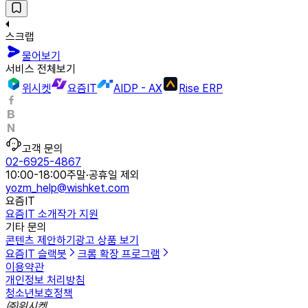
스크랩
물어보기
서비스 전체보기
위시켓
요즘IT
AIDP - AX
Rise ERP
고객 문의
02-6925-4867
10:00-18:00
주말·공휴일 제외
yozm_help@wishket.com
요즘IT
요즘IT 소개
작가 지원
기타 문의
콘텐츠 제안하기
광고 상품 보기
요즘IT 슬랙봇
크롬 확장 프로그램
이용약관
개인정보 처리방침
청소년보호정책
㈜위시켓