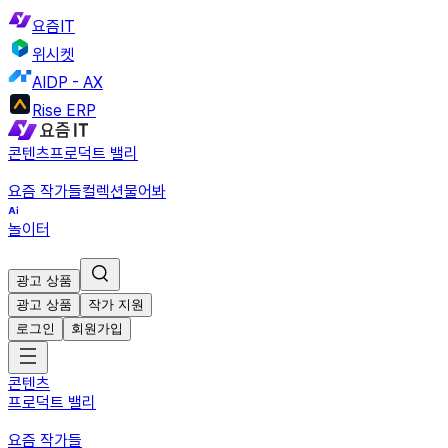
요즘IT
위시켓
AIDP - AX
Rise ERP
콘텐츠
프로덕트 밸리
요즘 작가들
컬렉션
물어봐
놀이터
광고 상품
광고 상품
작가 지원
로그인
회원가입
콘텐츠
프로덕트 밸리
요즘 작가들