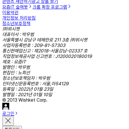
콘텐츠 제안하기
광고 상품 보기
요즘IT 슬랙봇
크롬 확장 프로그램
이용약관
개인정보 처리방침
청소년보호정책
㈜위시켓
대표이사 : 박우범
서울특별시 강남구 테헤란로 211 3층 ㈜위시켓
사업자등록번호 : 209-81-57303
통신판매업신고 : 제2018-서울강남-02337 호
직업정보제공사업 신고번호 : J1200020180019
제호 : 요즘IT
발행인 : 박우범
편집인 : 노희선
청소년보호책임자 : 박우범
인터넷신문등록번호 : 서울,아54129
등록일 : 2022년 01월 23일
발행일 : 2021년 01월 10일
© 2013 Wishket Corp.
로그인