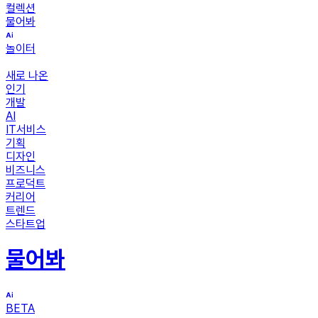
컬렉션
물어봐
놀이터
새로 나온
인기
개발
AI
IT서비스
기획
디자인
비즈니스
프로덕트
커리어
트렌드
스타트업
물어봐
BETA