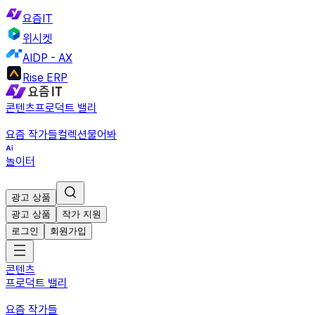
요즘IT
위시켓
AIDP - AX
Rise ERP
콘텐츠
프로덕트 밸리
요즘 작가들
컬렉션
물어봐
놀이터
광고 상품
광고 상품
작가 지원
로그인
회원가입
콘텐츠
프로덕트 밸리
요즘 작가들