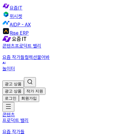
요즘IT
위시켓
AIDP - AX
Rise ERP
콘텐츠
프로덕트 밸리
요즘 작가들
컬렉션
물어봐
놀이터
광고 상품
광고 상품
작가 지원
로그인
회원가입
콘텐츠
프로덕트 밸리
요즘 작가들