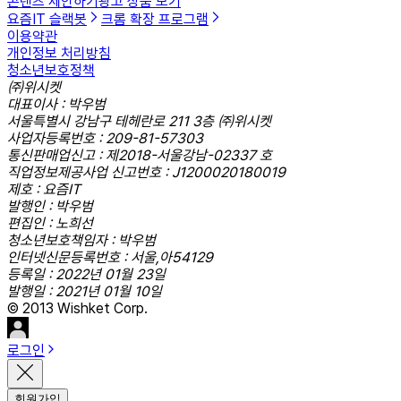
콘텐츠 제안하기
광고 상품 보기
요즘IT 슬랙봇
크롬 확장 프로그램
이용약관
개인정보 처리방침
청소년보호정책
㈜위시켓
대표이사 : 박우범
서울특별시 강남구 테헤란로 211 3층 ㈜위시켓
사업자등록번호 : 209-81-57303
통신판매업신고 : 제2018-서울강남-02337 호
직업정보제공사업 신고번호 : J1200020180019
제호 : 요즘IT
발행인 : 박우범
편집인 : 노희선
청소년보호책임자 : 박우범
인터넷신문등록번호 : 서울,아54129
등록일 : 2022년 01월 23일
발행일 : 2021년 01월 10일
© 2013 Wishket Corp.
로그인
회원가입