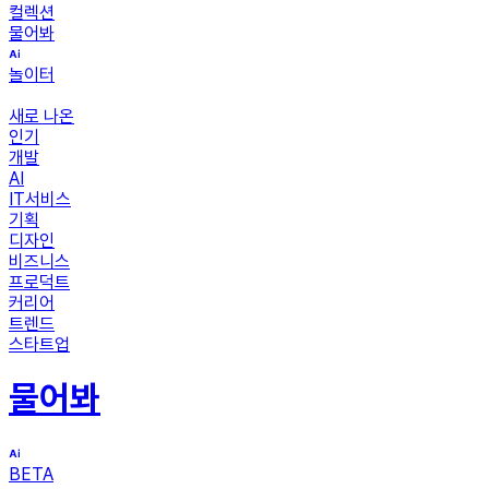
컬렉션
물어봐
놀이터
새로 나온
인기
개발
AI
IT서비스
기획
디자인
비즈니스
프로덕트
커리어
트렌드
스타트업
물어봐
BETA