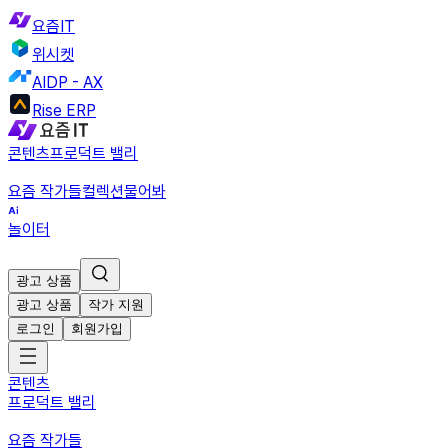
요즘IT
위시켓
AIDP - AX
Rise ERP
콘텐츠
프로덕트 밸리
요즘 작가들
컬렉션
물어봐
놀이터
광고 상품
광고 상품
작가 지원
로그인
회원가입
콘텐츠
프로덕트 밸리
요즘 작가들