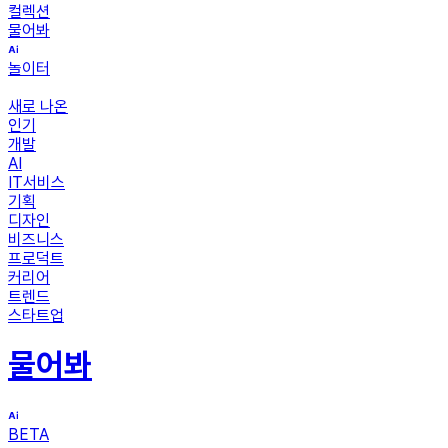
컬렉션
물어봐
놀이터
새로 나온
인기
개발
AI
IT서비스
기획
디자인
비즈니스
프로덕트
커리어
트렌드
스타트업
물어봐
BETA