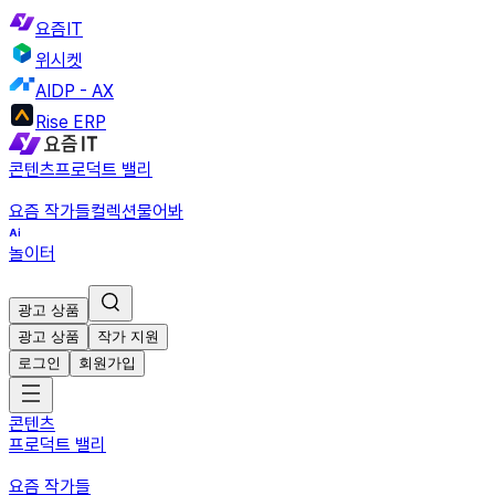
요즘IT
위시켓
AIDP - AX
Rise ERP
콘텐츠
프로덕트 밸리
요즘 작가들
컬렉션
물어봐
놀이터
광고 상품
광고 상품
작가 지원
로그인
회원가입
콘텐츠
프로덕트 밸리
요즘 작가들