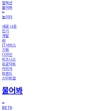
컬렉션
물어봐
놀이터
새로 나온
인기
개발
AI
IT서비스
기획
디자인
비즈니스
프로덕트
커리어
트렌드
스타트업
물어봐
BETA