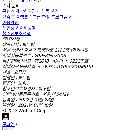
요즘IT 소개
작가 지원
기타 문의
콘텐츠 제안하기
광고 상품 보기
요즘IT 슬랙봇
크롬 확장 프로그램
이용약관
개인정보 처리방침
청소년보호정책
㈜위시켓
대표이사 : 박우범
서울특별시 강남구 테헤란로 211 3층 ㈜위시켓
사업자등록번호 : 209-81-57303
통신판매업신고 : 제2018-서울강남-02337 호
직업정보제공사업 신고번호 : J1200020180019
제호 : 요즘IT
발행인 : 박우범
편집인 : 노희선
청소년보호책임자 : 박우범
인터넷신문등록번호 : 서울,아54129
등록일 : 2022년 01월 23일
발행일 : 2021년 01월 10일
© 2013 Wishket Corp.
로그인