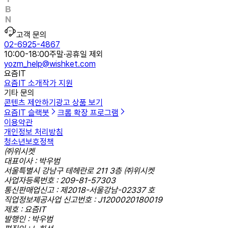
고객 문의
02-6925-4867
10:00-18:00
주말·공휴일 제외
yozm_help@wishket.com
요즘IT
요즘IT 소개
작가 지원
기타 문의
콘텐츠 제안하기
광고 상품 보기
요즘IT 슬랙봇
크롬 확장 프로그램
이용약관
개인정보 처리방침
청소년보호정책
㈜위시켓
대표이사 : 박우범
서울특별시 강남구 테헤란로 211 3층 ㈜위시켓
사업자등록번호 : 209-81-57303
통신판매업신고 : 제2018-서울강남-02337 호
직업정보제공사업 신고번호 : J1200020180019
제호 : 요즘IT
발행인 : 박우범