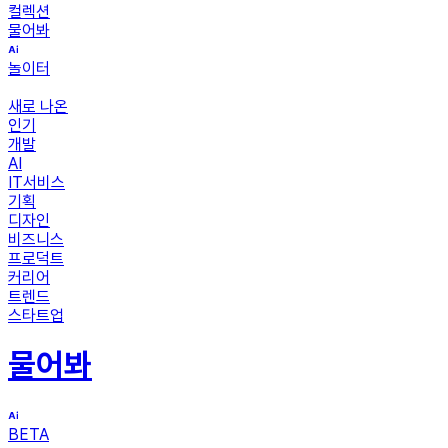
컬렉션
물어봐
놀이터
새로 나온
인기
개발
AI
IT서비스
기획
디자인
비즈니스
프로덕트
커리어
트렌드
스타트업
물어봐
BETA