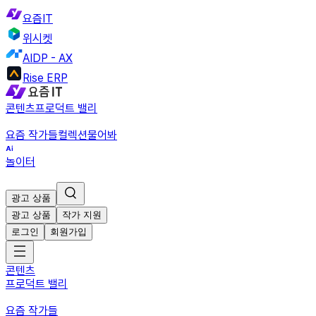
요즘IT
위시켓
AIDP - AX
Rise ERP
콘텐츠
프로덕트 밸리
요즘 작가들
컬렉션
물어봐
놀이터
광고 상품
광고 상품
작가 지원
로그인
회원가입
콘텐츠
프로덕트 밸리
요즘 작가들