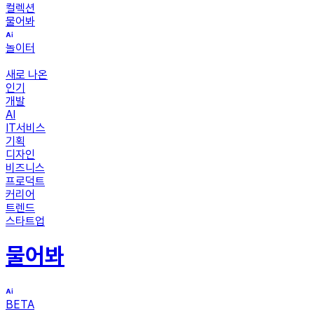
컬렉션
물어봐
놀이터
새로 나온
인기
개발
AI
IT서비스
기획
디자인
비즈니스
프로덕트
커리어
트렌드
스타트업
물어봐
BETA