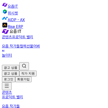
요즘IT
위시켓
AIDP - AX
Rise ERP
콘텐츠
프로덕트 밸리
요즘 작가들
컬렉션
물어봐
놀이터
광고 상품
광고 상품
작가 지원
로그인
회원가입
콘텐츠
프로덕트 밸리
요즘 작가들