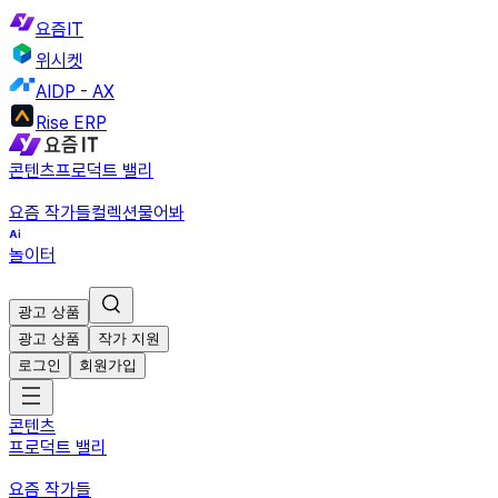
요즘IT
위시켓
AIDP - AX
Rise ERP
콘텐츠
프로덕트 밸리
요즘 작가들
컬렉션
물어봐
놀이터
광고 상품
광고 상품
작가 지원
로그인
회원가입
콘텐츠
프로덕트 밸리
요즘 작가들