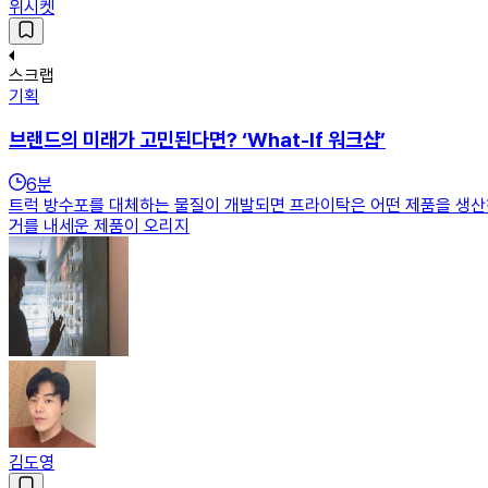
위시켓
스크랩
기획
브랜드의 미래가 고민된다면? ‘What-If 워크샵’
6
분
트럭 방수포를 대체하는 물질이 개발되면 프라이탁은 어떤 제품을 생산하
거를 내세운 제품이 오리지
김도영