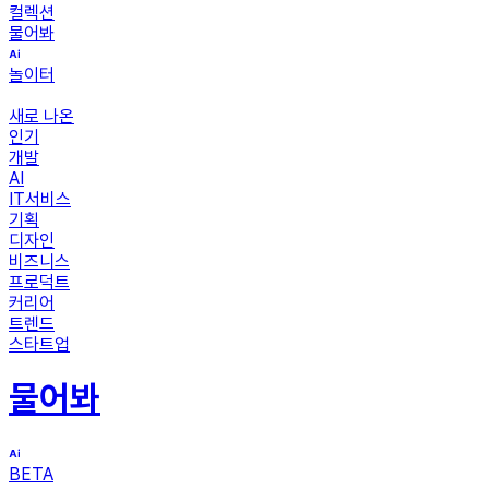
컬렉션
물어봐
놀이터
새로 나온
인기
개발
AI
IT서비스
기획
디자인
비즈니스
프로덕트
커리어
트렌드
스타트업
물어봐
BETA