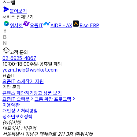
스크랩
물어보기
서비스 전체보기
위시켓
요즘IT
AIDP - AX
Rise ERP
고객 문의
02-6925-4867
10:00-18:00
주말·공휴일 제외
yozm_help@wishket.com
요즘IT
요즘IT 소개
작가 지원
기타 문의
콘텐츠 제안하기
광고 상품 보기
요즘IT 슬랙봇
크롬 확장 프로그램
이용약관
개인정보 처리방침
청소년보호정책
㈜위시켓
대표이사 : 박우범
서울특별시 강남구 테헤란로 211 3층 ㈜위시켓