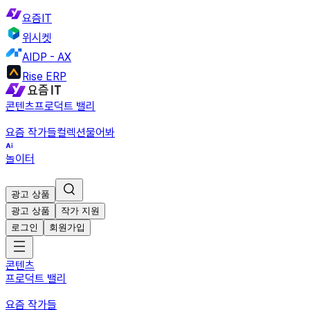
요즘IT
위시켓
AIDP - AX
Rise ERP
콘텐츠
프로덕트 밸리
요즘 작가들
컬렉션
물어봐
놀이터
광고 상품
광고 상품
작가 지원
로그인
회원가입
콘텐츠
프로덕트 밸리
요즘 작가들