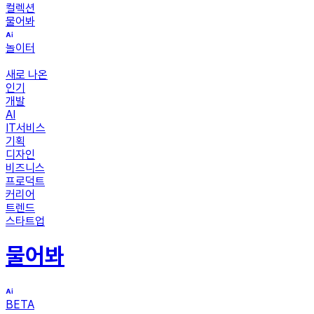
컬렉션
물어봐
놀이터
새로 나온
인기
개발
AI
IT서비스
기획
디자인
비즈니스
프로덕트
커리어
트렌드
스타트업
물어봐
BETA