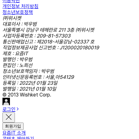
이용약관
개인정보 처리방침
청소년보호정책
㈜위시켓
대표이사 : 박우범
서울특별시 강남구 테헤란로 211 3층 ㈜위시켓
사업자등록번호 : 209-81-57303
통신판매업신고 : 제2018-서울강남-02337 호
직업정보제공사업 신고번호 : J1200020180019
제호 : 요즘IT
발행인 : 박우범
편집인 : 노희선
청소년보호책임자 : 박우범
인터넷신문등록번호 : 서울,아54129
등록일 : 2022년 01월 23일
발행일 : 2021년 01월 10일
© 2013 Wishket Corp.
로그인
회원가입
요즘IT 소개
콘텐츠 제안하기